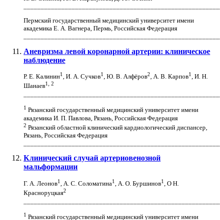
_________________________________________________________
Пермский государственный медицинский университет имени
академика Е. А. Вагнера, Пермь, Российская Федерация
_________________________________________________________
Аневризма левой коронарной артерии: клиническое
наблюдение
1
1
2
1
Р. Е. Калинин
, И. А. Сучков
, Ю. В. Алфёров
, А. В. Карпов
, И. Н.
1, 2
Шанаев
_________________________________________________________
1
Рязанский государственный медицинский университет имени
академика И. П. Павлова, Рязань, Российская Федерация
2
Рязанский областной клинический кардиологический диспансер,
Рязань, Российская Федерация
_________________________________________________________
Клинический случай артериовенозной
мальформации
1
1
1
Г. А. Леонов
, А. С. Соломатина
, А. О. Буршинов
, О Н.
2
Красноруцкая
_________________________________________________________
1
Рязанский государственный медицинский университет имени