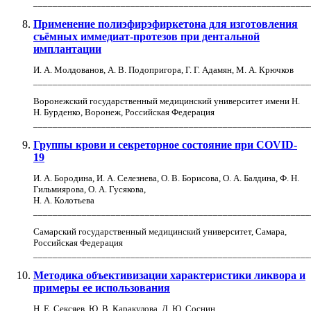
_________________________________________________________
Применение полиэфирэфиркетона для изготовления
съёмных иммедиат-протезов при дентальной
имплантации
И. А. Молдованов, А. В. Подопригора, Г. Г. Адамян, М. А. Крючков
_________________________________________________________
Воронежский государственный медицинский университет имени Н.
Н. Бурденко, Воронеж, Российская Федерация
_________________________________________________________
Группы крови и секреторное состояние при COVID-
19
И. А. Бородина, И. А. Селезнева, О. В. Борисова, О. А. Балдина, Ф. Н.
Гильмиярова, О. А. Гусякова,
Н. А. Колотьева
_________________________________________________________
Самарский государственный медицинский университет, Самара,
Российская Федерация
_________________________________________________________
Методика объективизации характеристики ликвора и
примеры ее использования
Н. Е. Сексяев, Ю. В. Каракулова, Д. Ю. Соснин