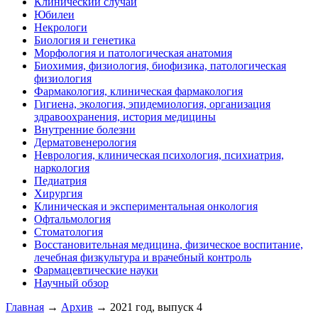
Клинический случай
Юбилеи
Некрологи
Биология и генетика
Морфология и патологическая анатомия
Биохимия, физиология, биофизика, патологическая
физиология
Фармакология, клиническая фармакология
Гигиена, экология, эпидемиология, организация
здравоохранения, история медицины
Внутренние болезни
Дерматовенерология
Неврология, клиническая психология, психиатрия,
наркология
Педиатрия
Хирургия
Клиническая и экспериментальная онкология
Офтальмология
Стоматология
Восстановительная медицина, физическое воспитание,
лечебная физкультура и врачебный контроль
Фармацевтические науки
Научный обзор
Главная
→
Архив
→ 2021 год, выпуск 4