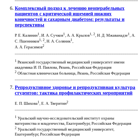
Комплексный подход к лечению неоперабельных
пациентов с критической ишемией нижних
конечностей и сахарным диабетом: результаты и
перспективы
1
1
1, 2
1
Р. Е. Калинин
, И. А. Сучков
, А. А. Крылов
, Н. Д. Мжаванадзе
, А.
1, 2
1
С. Пшенников
, Н. А. Соляник
,
2
А. А. Герасимов
_________________________________________________________
1
Рязанский государственный медицинский университет имени
академика И. П. Павлова, Рязань, Российская Федерация
2
Областная клиническая больница, Рязань, Российская Федерация
_________________________________________________________
Репродуктивное здоровье и репродуктивная культура
студентов: тактика профилактических мероприятий
1
2
Е. П. Шихова
, Е. А. Тверитин
_________________________________________________________
1
Уральский научно-исследовательский институт охраны
материнства и младенчества, Екатеринбург, Российская Федерация
2
Уральский государственный медицинский университет,
Екатеринбург, Российская Федерация