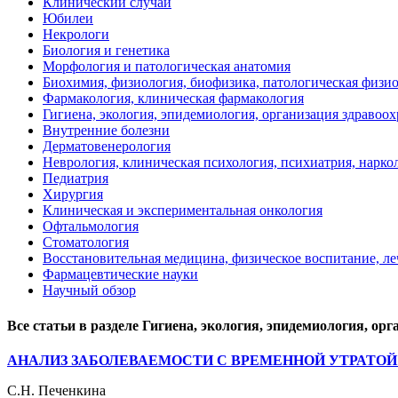
Клинический случай
Юбилеи
Некрологи
Биология и генетика
Морфология и патологическая анатомия
Биохимия, физиология, биофизика, патологическая физи
Фармакология, клиническая фармакология
Гигиена, экология, эпидемиология, организация здравоо
Внутренние болезни
Дерматовенерология
Неврология, клиническая психология, психиатрия, нарко
Педиатрия
Хирургия
Клиническая и экспериментальная онкология
Офтальмология
Стоматология
Восстановительная медицина, физическое воспитание, ле
Фармацевтические науки
Научный обзор
Все статьи в разделе Гигиена, экология, эпидемиология, о
АНАЛИЗ ЗАБОЛЕВАЕМОСТИ С ВРЕМЕННОЙ УТРАТОЙ
С.Н. Печенкина