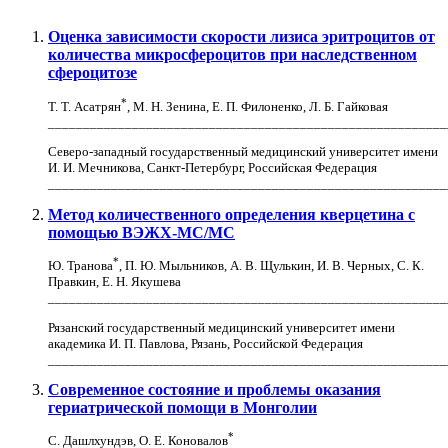
Оценка зависимости скорости лизиса эритроцитов от
количества микросфероцитов при наследственном
сфероцитозе
*
Т. Т. Асатрян
, М. Н. Зенина, Е. П. Филоненко, Л. Б. Гайковая
_________________________________________________________
Северо-западный государственный медицинский университет имени
И. И. Мечникова, Санкт-Петербург, Российская Федерация
_________________________________________________________
Метод количественного определения кверцетина с
помощью ВЭЖХ-МС/МС
*
Ю. Транова
, П. Ю. Мыльников, А. В. Щулькин, И. В. Черных, С. К.
Правкин, Е. Н. Якушева
_________________________________________________________
Рязанский государственный медицинский университет имени
академика И. П. Павлова, Рязань, Российской Федерация
_________________________________________________________
Современное состояние и проблемы оказания
гериатрической помощи в Монголии
*
С. Дашлхундэв, О. Е. Коновалов