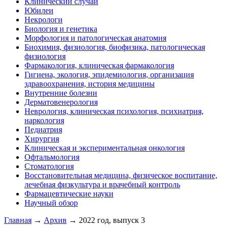
Клинический случай
Юбилеи
Некрологи
Биология и генетика
Морфология и патологическая анатомия
Биохимия, физиология, биофизика, патологическая
физиология
Фармакология, клиническая фармакология
Гигиена, экология, эпидемиология, организация
здравоохранения, история медицины
Внутренние болезни
Дерматовенерология
Неврология, клиническая психология, психиатрия,
наркология
Педиатрия
Хирургия
Клиническая и экспериментальная онкология
Офтальмология
Стоматология
Восстановительная медицина, физическое воспитание,
лечебная физкультура и врачебный контроль
Фармацевтические науки
Научный обзор
Главная
→
Архив
→ 2022 год, выпуск 3