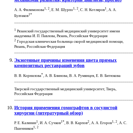
1, 2
1, 2
1
А. А. Филимонова
, Е. М. Шурпо
, С. Н. Котляров
, А. А.
1
*
Булгаков
_________________________________________________________
1
Рязанский государственный медицинский университет имени
академика И. П. Павлова, Рязань, Российская Федерация
2
Городская клиническая больница скорой медицинской помощи,
Рязань, Российская Федерация
_________________________________________________________
Экзогенные причины изменения цвета прямых
композитных реставраций зубов
*
В. В. Корнилова
, А. В. Блинова, В. А. Румянцев, Е. В. Битюкова
_________________________________________________________
Тверской государственный медицинский университет, Тверь,
Российская Федерация
_________________________________________________________
История применения гомографтов в сосудистой
хирургии (литературный обзор)
1
1
*
2
1, 2
Р. Е. Калинин
, И. А. Сучков
, В. В. Карпов
, А. А. Егоров
, А. С.
1, 2
Пшенников