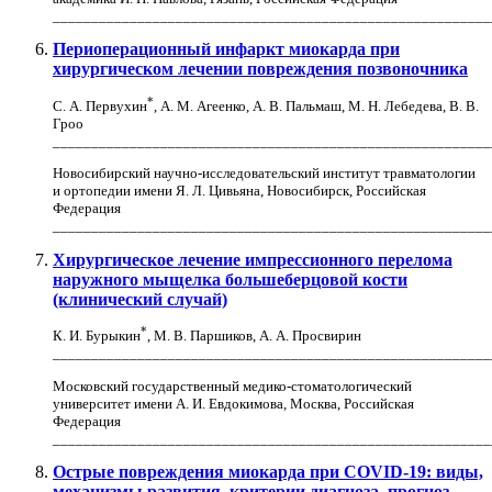
_________________________________________________________
Периоперационный инфаркт миокарда при
хирургическом лечении повреждения позвоночника
*
С. А. Первухин
, А. М. Агеенко, А. В. Пальмаш, М. Н. Лебедева, В. В.
Гроо
_________________________________________________________
Новосибирский научно-исследовательский институт травматологии
и ортопедии имени Я. Л. Цивьяна, Новосибирск, Российская
Федерация
_________________________________________________________
Хирургическое лечение импрессионного перелома
наружного мыщелка большеберцовой кости
(клинический случай)
*
К. И. Бурыкин
, М. В. Паршиков, А. А. Просвирин
_________________________________________________________
Московский государственный медико-стоматологический
университет имени А. И. Евдокимова, Москва, Российская
Федерация
_________________________________________________________
Острые повреждения миокарда при COVID-19: виды,
механизмы развития, критерии диагноза, прогноз