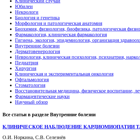
Клинический случай
Юбилеи
Некрологи
Биология и генетика
Морфология и патологическая анатомия
Биохимия, физиология, биофизика, патологическая физи
Фармакология, клиническая фармакология
Гигиена, экология, эпидемиология, организация здравоо
Внутренние болезни
Дерматовенерология
Неврология, клиническая психология, психиатрия, нарко
Педиатрия
Хирургия
Клиническая и экспериментальная онкология
Офтальмология
Стоматология
Восстановительная медицина, физическое воспитание, ле
Фармацевтические науки
Научный обзор
Все статьи в разделе Внутренние болезни
КЛИНИЧЕСКОЕ НАБЛЮДЕНИЕ КАРДИОМИОПАТИИ 
О.И. Норкина, С.В. Селезнёв