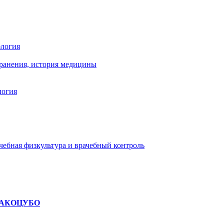
ология
хранения, история медицины
логия
чебная физкультура и врачебный контроль
ТАКОЦУБО