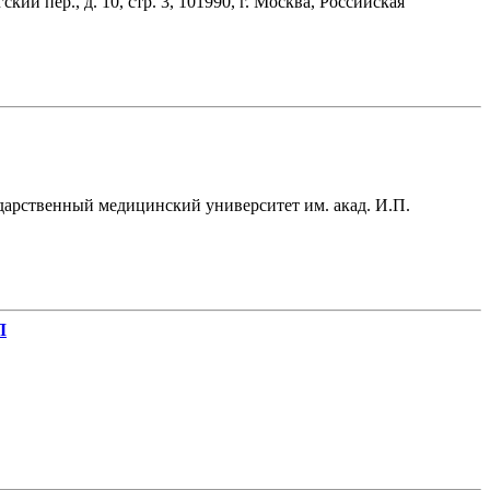
пер., д. 10, стр. 3, 101990, г. Москва, Российская
сударственный медицинский университет им. акад. И.П.
Л