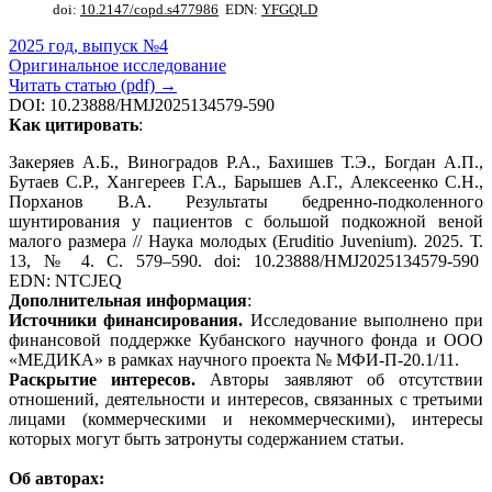
doi:
10.2147/copd.s477986
EDN:
YFGQLD
2025 год, выпуск №4
Оригинальное исследование
Читать статью (pdf) →
DOI: 10.23888/HMJ2025134579-590
Как цитировать
:
Закеряев А.Б., Виноградов Р.А., Бахишев Т.Э., Богдан А.П.,
Бутаев С.Р., Хангереев Г.А., Барышев А.Г., Алексеенко С.Н.,
Порханов В.А. Результаты бедренно-подколенного
шунтирования у пациентов с большой подкожной веной
малого размера // Наука молодых (Eruditio Juvenium). 2025. Т.
13, № 4. С. 579–590. doi: 10.23888/HMJ2025134579-590
EDN: NTCJEQ
Дополнительная информация
:
Источники финансирования.
Исследование выполнено при
финансовой поддержке Кубанского научного фонда и ООО
«МЕДИКА» в рамках научного проекта № МФИ-П-20.1/11.
Раскрытие интересов.
Авторы заявляют об отсутствии
отношений, деятельности и интересов, связанных с третьими
лицами (коммерческими и некоммерческими), интересы
которых могут быть затронуты содержанием статьи.
Об авторах: