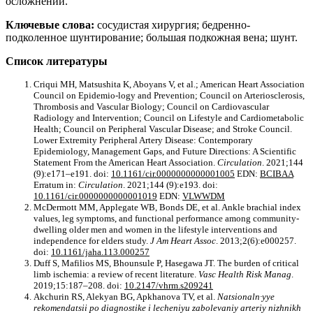
осложнений.
Ключевые слова:
сосудистая хирургия; бедренно-
подколенное шунтирование; большая подкожная вена; шунт.
Список литературы
Criqui MH, Matsushita K, Aboyans V, et al.; American Heart Association
Council on Epidemio-logy and Prevention; Council on Arteriosclerosis,
Thrombosis and Vascular Biology; Council on Cardiovascular
Radiology and Intervention; Council on Lifestyle and Cardiometabolic
Health; Council on Peripheral Vascular Disease; and Stroke Council.
Lower Extremity Peripheral Artery Disease: Contemporary
Epidemiology, Management Gaps, and Future Directions: A Scientific
Statement From the American Heart Association.
Circulation
. 2021;144
(9):e171–e191. doi:
10.1161/cir.0000000000001005
EDN:
BCIBAA
Erratum in:
Circulation
. 2021;144 (9):e193. doi:
10.1161/cir.0000000000001019
EDN:
VLWWDM
McDermott MM, Applegate WB, Bonds DE, et al. Ankle brachial index
values, leg symptoms, and functional performance among community-
dwelling older men and women in the lifestyle interventions and
independence for elders study.
J Am Heart Assoc
. 2013;2(6):e000257.
doi:
10.1161/jaha.113.000257
Duff S, Mafilios MS, Bhounsule P, Hasegawa JT. The burden of critical
limb ischemia: a review of recent literature.
Vasc Health Risk Manag
.
2019;15:187–208. doi:
10.2147/vhrm.s209241
Akchurin RS, Alekyan BG, Apkhanova TV, et al.
Natsionaln·yye
rekomendatsii po diagnostike i lecheniyu zabolevaniy arteriy nizhnikh