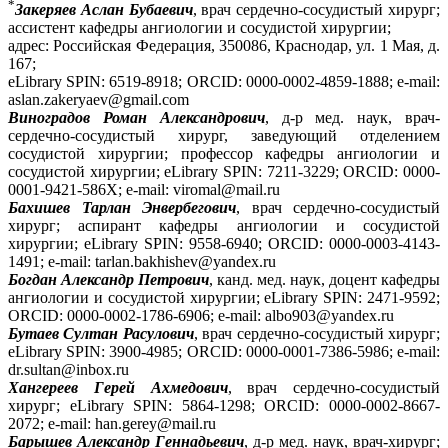
*
Закеряев Аслан Бубаевич
, врач сердечно-сосудистый хирург;
ассистент кафедры ангиологии и сосудистой хирургии;
адрес: Российская Федерация, 350086, Краснодар, ул. 1 Мая, д.
167;
eLibrary SPIN: 6519-8918; ORCID: 0000-0002-4859-1888; e-mail:
aslan.zakeryaev@gmail.com
Виноградов Роман Александрович
, д-р мед. наук, врач-
сердечно-сосудистый хирург, заведующий отделением
сосудистой хирургии; профессор кафедры ангиологии и
сосудистой хирургии; eLibrary SPIN: 7211-3229; ORCID: 0000-
0001-9421-586X; e-mail: viromal@mail.ru
Бахишев Тарлан Энвербегович
, врач сердечно-сосудистый
хирург; аспирант кафедры ангиологии и сосудистой
хирургии; eLibrary SPIN: 9558-6940; ORCID: 0000-0003-4143-
1491; e-mail: tarlan.bakhishev@yandex.ru
Богдан Александр Петрович
, канд. мед. наук, доцент кафедры
ангиологии и сосудистой хирургии; eLibrary SPIN: 2471-9592;
ORCID: 0000-0002-1786-6906; e-mail: albo903@yandex.ru
Бутаев Султан Расулович
, врач сердечно-сосудистый хирург;
eLibrary SPIN: 3900-4985; ORCID: 0000-0001-7386-5986; e-mail:
dr.sultan@inbox.ru
Хангереев Герей Ахмедович
, врач сердечно-сосудистый
хирург; eLibrary SPIN: 5864-1298; ORCID: 0000-0002-8667-
2072; e-mail: han.gerey@mail.ru
Барышев Александр Геннадьевич
, д-р мед. наук, врач-хирург;