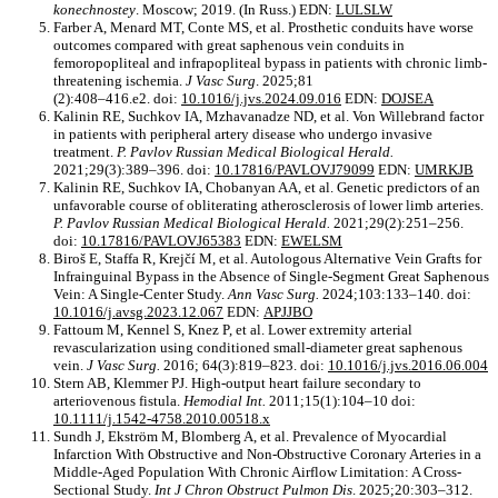
konechnostey
. Moscow; 2019. (In Russ.) EDN:
LULSLW
Farber A, Menard MT, Conte MS, et al. Prosthetic conduits have worse
outcomes compared with great saphenous vein conduits in
femoropopliteal and infrapopliteal bypass in patients with chronic limb-
threatening ischemia.
J Vasc Surg
. 2025;81
(2):408–416.e2. doi:
10.1016/j.jvs.2024.09.016
EDN:
DOJSEA
Kalinin RE, Suchkov IA, Mzhavanadze ND, et al. Von Willebrand factor
in patients with peripheral artery disease who undergo invasive
treatment.
P. Pavlov Russian Medical Biological Herald.
2021;29(3):389–396. doi:
10.17816/PAVLOVJ79099
EDN:
UMRKJB
Kalinin RE, Suchkov IA, Chobanyan AA, et al. Genetic predictors of an
unfavorable course of obliterating atherosclerosis of lower limb arteries.
P. Pavlov Russian Medical Biological Herald.
2021;29(2):251–256.
doi:
10.17816/PAVLOVJ65383
EDN:
EWELSM
Biroš E, Staffa R, Krejčí M, et al. Autologous Alternative Vein Grafts for
Infrainguinal Bypass in the Absence of Single-Segment Great Saphenous
Vein: A Single-Center Study.
Ann Vasc Surg.
2024;103:133–140. doi:
10.1016/j.avsg.2023.12.067
EDN:
APJJBO
Fattoum M, Kennel S, Knez P, et al. Lower extremity arterial
revascularization using conditioned small-diameter great saphenous
vein.
J Vasc Surg.
2016; 64(3):819–823. doi:
10.1016/j.jvs.2016.06.004
Stern AB, Klemmer PJ. High-output heart failure secondary to
arteriovenous fistula.
Hemodial Int.
2011;15(1):104–10 doi:
10.1111/j.1542-4758.2010.00518.x
Sundh J, Ekström M, Blomberg A, et al. Prevalence of Myocardial
Infarction With Obstructive and Non-Obstructive Coronary Arteries in a
Middle-Aged Population With Chronic Airflow Limitation: A Cross-
Sectional Study.
Int J Chron Obstruct Pulmon Dis
. 2025;20:303–312.