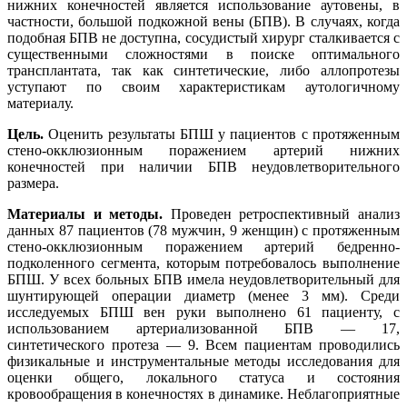
нижних конечностей является использование аутовены, в
частности, большой подкожной вены (БПВ). В случаях, когда
подобная БПВ не доступна, сосудистый хирург сталкивается с
существенными сложностями в поиске оптимального
трансплантата, так как синтетические, либо аллопротезы
уступают по своим характеристикам аутологичному
материалу.
Цель.
Оценить результаты БПШ у пациентов с протяженным
стено-окклюзионным поражением артерий нижних
конечностей при наличии БПВ неудовлетворительного
размера.
Материалы и методы.
Проведен ретроспективный анализ
данных 87 пациентов (78 мужчин, 9 женщин) с протяженным
стено-окклюзионным поражением артерий бедренно-
подколенного сегмента, которым потребовалось выполнение
БПШ. У всех больных БПВ имела неудовлетворительный для
шунтирующей операции диаметр (менее 3 мм). Среди
исследуемых БПШ вен руки выполнено 61 пациенту, с
использованием артериализованной БПВ — 17,
синтетического протеза — 9. Всем пациентам проводились
физикальные и инструментальные методы исследования для
оценки общего, локального статуса и состояния
кровообращения в конечностях в динамике. Неблагоприятные