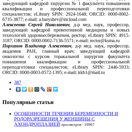
заведующий кафедрой хирургии № 1 факультета повышения
квалификации и профессиональной переподготовки
специалистов; eLibrary SPIN: 2924-1648; ORCID: 0000-0002-
6735-3877; e-mail: a.baryshev@incloud.com
Алексеенко Сергей Николаевич
, д-р мед. наук, профессор,
заведующий кафедрой превентивной медицины и новых
технологий здоровьесбережения, ректор; eLibrary SPIN: 4915-
3187; ORCID: 0000-0002-7136-5571; e-mail: rector@ksma.ru
Порханов Владимир Алексеевич
, д-р мед. наук, профессор,
академик РАН, главный врач; заведующий кафедрой
онкологии с курсом торакальной хирургии факультета
повышения квалификации и профессиональной
переподготовки специалистов; eLibrary SPIN: 2446-5933;
ORCID: 0000-0003-0572-1395; e-mail: kkb1@mail.ru
387
Популярные статьи
ОСОБЕННОСТИ ТЕЧЕНИЯ БЕРЕМЕННОСТИ И
РОДОРАЗРЕШЕНИЯ У ЖЕНЩИНЫ С
АХОНДРОПЛАЗИЕЙ
просмотров - 16967