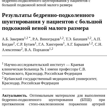
бедренно-подколенного шунтирования у пациентов с
большой подкожной веной малого размера
Результаты бедренно-подколенного
шунтирования у пациентов с большой
подкожной веной малого размера
1,2
*
1,2
1,2
А.Б. Закеряев
, Р.А. Виноградов
, Т.Э. Бахишев
, А.П.
2
1
1
1,2
Богдан
, С.Р. Бутаев
, Г.А. Хангереев
, А.Г. Барышев
, С.Н.
2
1,2
Алексеенко
, В.А. Порханов
_______________________________________________________
1
Научно-исследовательский институт — Краевая
клиническая больница № 1 имени профессора С.В.
Очаповского, Краснодар, Российская Федерация
2
Кубанский государственный медицинский университет,
Краснодар, Российская Федерация
_______________________________________________________
Актуальность.
Оптимальным материалом для выполнения
бедренно-подколенного шунтирования (БПШ) при
протяженном стено-окклюзионном поражении артерий