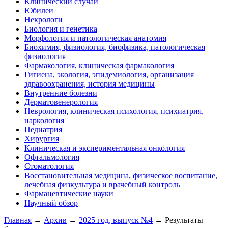
Клинический случай
Юбилеи
Некрологи
Биология и генетика
Морфология и патологическая анатомия
Биохимия, физиология, биофизика, патологическая
физиология
Фармакология, клиническая фармакология
Гигиена, экология, эпидемиология, организация
здравоохранения, история медицины
Внутренние болезни
Дерматовенерология
Неврология, клиническая психология, психиатрия,
наркология
Педиатрия
Хирургия
Клиническая и экспериментальная онкология
Офтальмология
Стоматология
Восстановительная медицина, физическое воспитание,
лечебная физкультура и врачебный контроль
Фармацевтические науки
Научный обзор
Главная
→
Архив
→
2025 год, выпуск №4
→ Результаты