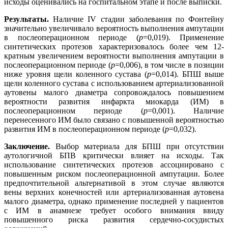
исходы оценивались на госпитальном этапе и после выписки.
Результаты.
Наличие IV стадии заболевания по Фонтейну
значительно увеличивало вероятность выполнения ампутации
в послеоперационном периоде (
р
=0,019). Применение
синтетических протезов характеризовалось более чем 12-
кратным увеличением вероятности выполнения ампутации в
послеоперационном периоде (
р
=0,006), в том числе в позиции
ниже уровня щели коленного сустава (
р
=0,014). БПШ выше
щели коленного сустава с использованием артериализованной
аутовены малого диаметра сопровождалось повышением
вероятности развития инфаркта миокарда (ИМ) в
послеоперационном периоде (
р
=0,001). Наличие
перенесенного ИМ было связано с повышенной вероятностью
развития ИМ в послеоперационном периоде (
р
=0,032).
Заключение.
Выбор материала для БПШ при отсутствии
аутологичной БПВ критически влияет на исходы. Так
использование синтетических протезов ассоциировано с
повышенным риском послеоперационной ампутации. Более
предпочтительной альтернативой в этом случае являются
вены верхних конечностей или артериализованная аутовена
малого диаметра, однако применение последней у пациентов
с ИМ в анамнезе требует особого внимания ввиду
повышенного риска развития сердечно-сосудистых