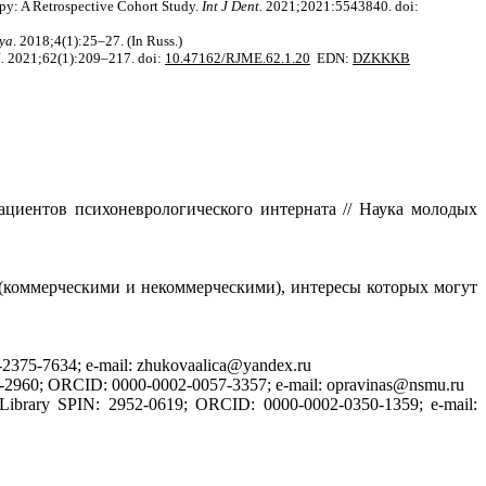
apy: A Retrospective Cohort Study.
Int J Dent.
2021;2021:5543840. doi:
ya
. 2018;4(1):25–27. (In Russ.)
l.
2021;62(1):209–217. doi:
10.47162/
RJME.62.1.20
EDN:
DZKKKB
ациентов психоневрологического интерната // Наука молодых
 (коммерческими и некоммерческими), интересы которых могут
2375-7634; e-mail: zhukovaalica@yandex.ru
-2960; ORCID: 0000-0002-0057-3357; e-mail: opravinas@nsmu.ru
brary SPIN: 2952-0619; ORCID: 0000-0002-0350-1359; e-mail: