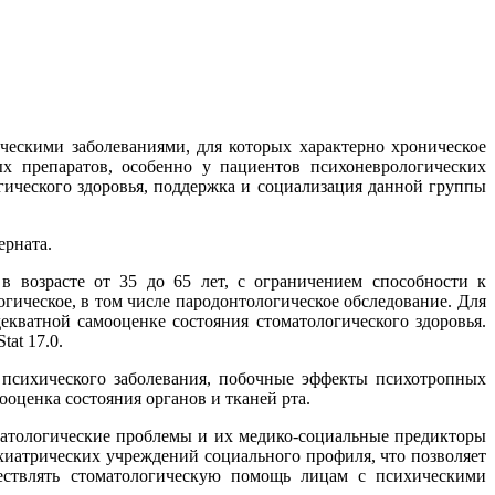
ескими заболеваниями, для которых характерно хроническое
х препаратов, особенно у пациентов психоневрологических
гического здоровья, поддержка и социализация данной группы
ерната.
в возрасте от 35 до 65 лет, с ограничением способности к
гическое, в том числе пародонтологическое обследование. Для
кватной самооценке состояния стоматологического здоровья.
at 17.0.
 психического заболевания, побочные эффекты психотропных
оценка состояния органов и тканей рта.
матологические проблемы и их медико-социальные предикторы
иатрических учреждений социального профиля, что позволяет
ществлять стоматологическую помощь лицам с психическими