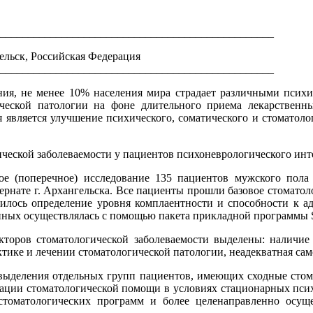
_________________________________________________
ельск, Российская Федерация
_________________________________________________
я, не менее 10% населения мира страдает различными психич
ческой патологии на фоне длительного приема лекарственны
я является улучшение психического, соматического и стоматоло
еской заболеваемости у пациентов психоневрологического инт
ое (поперечное) исследование 135 пациентов мужского пола 
нате г. Архангельска. Все пациенты прошли базовое стоматоло
илось определение уровня комплаентности и способности к аде
нных осуществлялась с помощью пакета прикладной программы St
кторов стоматологической заболеваемости выделены: наличие
тике и лечении стоматологической патологии, неадекватная само
 выделения отдельных групп пациентов, имеющих сходные сто
ации стоматологической помощи в условиях стационарных псих
стоматологических программ и более целенаправленно осу