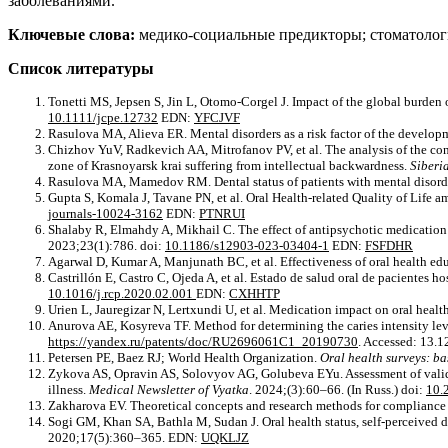
заболеваниями.
Ключевые слова:
медико-социальные предикторы; стоматологи
Список литературы
Tonetti MS, Jepsen S, Jin L, Otomo-Corgel J. Impact of the global burden o
10.1111/jcpe.12732
EDN:
YFCJVF
Rasulova MA, Alieva ER. Mental disorders as a risk factor of the developm
Chizhov YuV, Radkevich AA, Mitrofanov PV, et al. The аnаlysis of the con
zone of Krasnoyarsk krai suffering from intellectual backwardness.
Siberi
Rasulova MA, Mamedov RM. Dental status of patients with mental disord
Gupta S, Komala J, Tavane PN, et al. Oral Health-related Quality of Life a
journals-10024-3162
EDN:
PTNRUI
Shalaby R, Elmahdy A, Mikhail C. The effect of antipsychotic medication an
2023;23(1):786. doi:
10.1186/s12903-023-03404-1
EDN:
FSFDHR
Agarwal D, Kumar A, Manjunath BC, et al. Effectiveness of oral health ed
Castrillón E, Castro C, Ojeda A, et al. Estado de salud oral de pacientes ho
10.1016/j.rcp.2020.02.001
EDN:
CXHHTP
Urien L, Jauregizar N, Lertxundi U, et al. Medication impact on oral healt
Anurova AE, Kosyreva TF. Method for determining the caries intensity level
https://yandex.ru/patents/doc/RU2696061C1_20190730
. Accessed: 13.
Petersen PE, Baez RJ; World Health Organization.
Oral health surveys: ba
Zykova AS, Opravin AS, Solovyov AG, Golubeva EYu. Assessment of validity
illness.
Medical Newsletter of Vyatka
. 2024;(3):60–66. (In Russ.) doi:
10.
Zakharova EV. Theoretical concepts and research methods for compliance
Sogi GM, Khan SA, Bathla M, Sudan J. Oral health status, self-perceived den
2020;17(5):360–365. EDN:
UQKLJZ