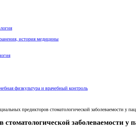
ология
хранения, история медицины
логия
чебная физкультура и врачебный контроль
иальных предикторов стоматологической заболеваемости у пац
 стоматологической заболеваемости у п