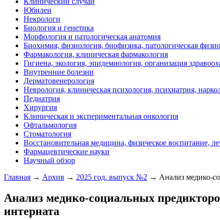
Клинический случай
Юбилеи
Некрологи
Биология и генетика
Морфология и патологическая анатомия
Биохимия, физиология, биофизика, патологическая физи
Фармакология, клиническая фармакология
Гигиена, экология, эпидемиология, организация здравоо
Внутренние болезни
Дерматовенерология
Неврология, клиническая психология, психиатрия, нарко
Педиатрия
Хирургия
Клиническая и экспериментальная онкология
Офтальмология
Стоматология
Восстановительная медицина, физическое воспитание, ле
Фармацевтические науки
Научный обзор
Главная
→
Архив
→
2025 год, выпуск №2
→ Анализ медико-соц
Анализ медико-социальных предикторов
интерната