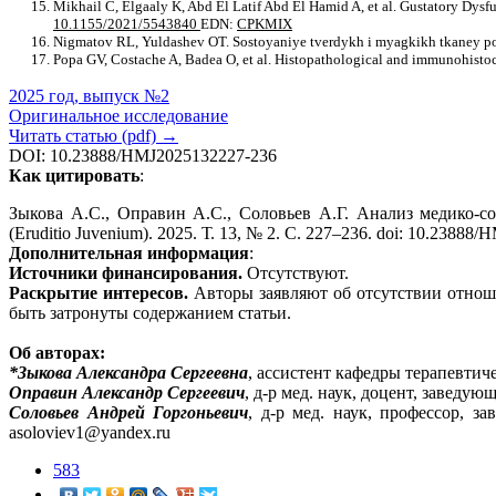
Mikhail C, Elgaaly K, Abd El Latif Abd El Hamid A, et al. Gustatory Dys
10.1155/2021/5543840
EDN:
CPKMIX
Nigmatov RL, Yuldashev OT. Sostoyaniye tverdykh i myagkikh tkaney pol
Popa GV, Costache A, Badea O, et al. Histopathological and immunohisto
2025 год, выпуск №2
Оригинальное исследование
Читать статью (pdf) →
DOI: 10.23888/HMJ2025132227-236
Как цитировать
:
Зыкова А.С., Оправин А.С., Соловьев А.Г. Анализ медико-с
(Eruditio Juvenium). 2025. Т. 13, № 2. С. 227–236. doi: 10.2
Дополнительная информация
:
Источники финансирования.
Отсутствуют.
Раскрытие интересов.
Авторы заявляют об отсутствии отноше
быть затронуты содержанием статьи.
Об авторах:
*Зыкова Александра Сергеевна
, ассистент кафедры терапевтиче
Оправин Александр Сергеевич
, д-р мед. наук, доцент, заведу
Соловьев Андрей Горгоньевич
, д-р мед. наук, профессор, з
asoloviev1@yandex.ru
583