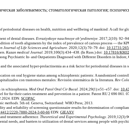
ческая заболеваемость; стоматологическая патология; психичес
f periodontal diseases on health, nutrition and wellbeing of mankind: A call for glo
ent of dental diseases.
Evraziyskoye nauchnoye ob’yedineniye.
2017;2(10): 92–94.
dition of tooth alignments by the index of prevalence of carious process — the KPU
an Journal of Life Sciences and Agriculture.
2020;12(3):70–79. doi:
10.12731/265
ers.
Kazan medical Journal.
2019;100(3):434–438. (In Russ.) doi:
10.17816/KMJ2
mong Psychiatric In- and Outpatients Diagnosed with Different Disorders in Indore, 
d the associated hyper-prolactinemia as a risk factor for periodontal diseases in s
ucation on oral hygiene status among schizophrenic patients: A randomized control
spitalizados con trastornos mentales: Revisión sistemática de la literatura.
Rev Colo
h in schizophrenia.
Med Oral Patol Oral Cir Bucal.
2024;29(1):e51–e57. doi:
10.4
 for fur their caries treatment and prevention in a patient
.
Patent RU 2 696 061. 07
12.2024. EDN:
SCOPAC
sic methods.
5th ed. Geneva, Switzerland: WHO Press; 2013.
 and reliability of screening questionnaire results for determination of complian
24412/2220-7880-2024-3-60-66
EDN:
GIEAXV
 and treatment adherence.
Theoretical and Experimental Psychology
. 2019;12(3):
tal needs, and barriers to utilization of dental services among people with psychiat