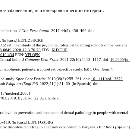
кое заболевание; психоневрологический интернат.
bal action.
J Clin Periodontol.
2017;44(5): 456–462. doi:
 (In Russ.) EDN:
ZSHCKH
 (Z) аt inhabitants of the psychoneurological boarding schools of the western
8-6649-2020-12-3-70-79
EDN:
XHXOUE
019-434
EDN:
YFLQPK
Central India.
J Contemp Dent Pract.
2021;22(10):1113–1117. doi:
10.5005/jp-
chizophrenic patients: a cohort retrospective study.
BMC Oral Health.
led study.
Spec Care Dentist.
2019;39(3):255–261. doi:
10.1111/scd.12373
mb Psiquiatr (Engl Ed).
2022;51(1):51–60. (In Spanish). doi:
317/medoral.26061
/03/2019. Byul. No. 22. Available at:
ce level in prevention and treatment of dental pathology in people with mental
96–110. (In Russ.) EDN:
FGXSBG
ric disorders reporting to a tertiary care center in Haryana.
Dent Res J (Isfahan).