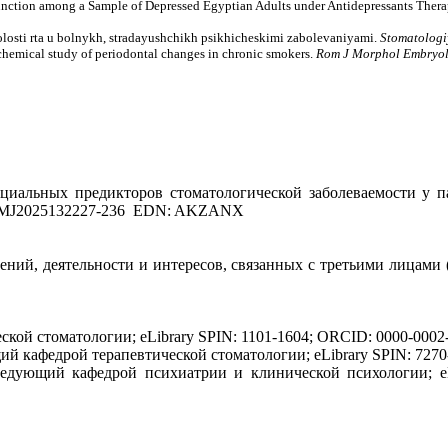
function among a Sample of Depressed Egyptian Adults under Antidepressants Ther
osti rta u bolnykh, stradayushchikh psikhicheskimi zabolevaniyami.
Stomatologi
chemical study of periodontal changes in chronic smokers.
Rom
J Morphol Embryo
оциальных предикторов стоматологической заболеваемости у п
3888/HMJ2025132227-236 EDN: AKZANX
ний, деятельности и интересов, связанных с третьими лицами
ской стоматологии; eLibrary SPIN: 1101-1604; ORCID: 0000-0002-
ющий кафедрой терапевтической стоматологии; eLibrary SPIN: 7270
аведующий кафедрой психиатрии и клинической психологии; eLi