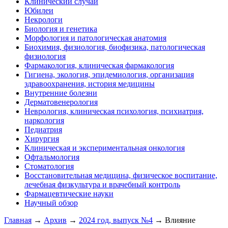
Клинический случай
Юбилеи
Некрологи
Биология и генетика
Морфология и патологическая анатомия
Биохимия, физиология, биофизика, патологическая
физиология
Фармакология, клиническая фармакология
Гигиена, экология, эпидемиология, организация
здравоохранения, история медицины
Внутренние болезни
Дерматовенерология
Неврология, клиническая психология, психиатрия,
наркология
Педиатрия
Хирургия
Клиническая и экспериментальная онкология
Офтальмология
Стоматология
Восстановительная медицина, физическое воспитание,
лечебная физкультура и врачебный контроль
Фармацевтические науки
Научный обзор
Главная
→
Архив
→
2024 год, выпуск №4
→ Влияние