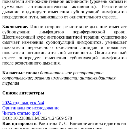
показатели антиокислительной активности (уровень каталаз и
суммарная антиокислительная активность). Резистивное
дыхание индуцирует изменения субпопуляций лимфоцитов
посредством пути, зависящего от окислительного стресса.
Заключение.
Инспираторное резистивное дыхание изменяет
субпопуляции лимфоцитов периферической крови.
Шестимесячный курс антиоксидантной терапии существенно
смягчает изменения субпопуляций лимфоцитов, уменьшает
показатели перекисного окисления липидов и повышает
показатели антиокислительной активности. Окислительный
стресс опосредует изменения субпопуляций лимфоцитов
после резистивного дыхания.
Ключевые слова:
дополнительное респираторное
сопротивление; реакции иммунитета; антиоксидантная
терапия
Список литературы
2024 год, выпуск №4
Оригинальное исследование
Читать статью (pdf) →
DOI: 10.23888/HMJ2024124569-578
Как цитировать
: Ракитина И. С. Влияние антиоксидантов на
реакции иммунитета в условиях дополнительного