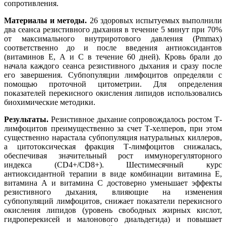
сопротивления.
Материалы и методы.
26 здоровых испытуемых выполнили
два сеанса резистивного дыхания в течение 5 минут при 70%
от максимального внутриротового давления (Pmmax)
соответственно до и после введения антиоксидантов
(витаминов Е, А и C в течение 60 дней). Кровь брали до
начала каждого сеанса резистивного дыхания и сразу после
его завершения. Субпопуляции лимфоцитов определяли с
помощью проточной цитометрии. Для определения
показателей перекисного окисления липидов использовались
биохимические методики.
Результаты.
Резистивное дыхание сопровождалось ростом Т-
лимфоцитов преимущественно за счет Т-хелперов, при этом
существенно нарастала субпопуляция натуральных киллеров,
а цитотоксическая фракция Т-лимфоцитов снижалась,
обеспечивая значительный рост иммунорегуляторного
индекса (CD4+/CD8+). Шестимесячный курс
антиоксидантной терапии в виде комбинации витамина Е,
витамина А и витамина С достоверно уменьшает эффекты
резистивного дыхания, влияющие на изменения
субпопуляций лимфоцитов, снижает показатели перекисного
окисления липидов (уровень свободных жирных кислот,
гидроперекисей и малонового диальдегида) и повышает