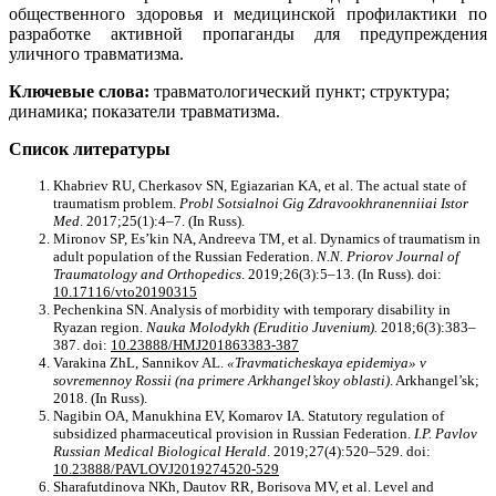
общественного здоровья и медицинской профилактики по
разработке активной пропаганды для предупреждения
уличного травматизма.
Ключевые слова:
травматологический пункт; структура;
динамика; показатели травматизма.
Список литературы
Khabriev RU, Cherkasov SN, Egiazarian KA, et al. The actual state of
traumatism problem.
Probl Sotsialnoi Gig Zdravookhranenniiai Istor
Med
. 2017;25(1):4–7. (In Russ).
Mironov SP, Es’kin NA, Andreeva TM, et al. Dynamics of traumatism in
adult population of the Russian Federation.
N.N. Priorov Journal of
Traumatology and Orthopedics
. 2019;26(3):5–13. (In Russ). doi:
10.17116/vto20190315
Pechenkina SN. Analysis of morbidity with temporary disability in
Ryazan region.
Nauka Molodykh
(Eruditio Juvenium).
2018;6(3):383–
387. doi:
10.23888/HMJ201863383-387
Varakina ZhL, Sannikov AL.
«Travmaticheskaya epidemiya» v
sovremennoy Rossii (na primere Arkhangel’skoy oblasti)
. Arkhangel’sk;
2018. (In Russ).
Nagibin OA, Manukhina EV, Komarov IA. Statutory regulation of
subsidized pharmaceutical provision in Russian Federation.
I.P. Pavlov
Russian Medical Biological Herald
. 2019;27(4):520–529. doi:
10.23888/PAVLOVJ2019274520-529
Sharafutdinova NKh, Dautov RR, Borisova MV, et al. Level and