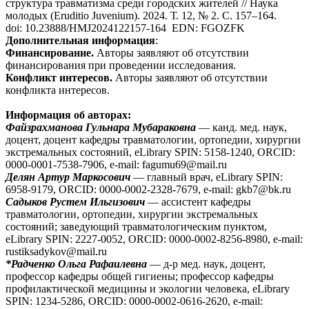
структура травматизма среди городских жителей // Наука
молодых (Eruditio Juvenium). 2024. Т. 12, № 2. С. 157–164.
doi: 10.23888/HMJ2024122157-164 EDN: FGOZFK
Дополнительная информация
:
Финансирование.
Авторы заявляют об отсутствии
финансирования при проведении исследования.
Конфликт интересов.
Авторы заявляют об отсутствии
конфликта интересов.
Информация об авторах:
Файзрахманова Гульнара Мубараковна
— канд. мед. наук,
доцент, доцент кафедры травматологии, ортопедии, хирургии
экстремальных состояний, eLibrary SPIN: 5158-1240, ORCID:
0000-0001-7538-7906, e-mail: fagumu69@mail.ru
Делян Артур Маркосович
— главный врач, eLibrary SPIN:
6958-9179, ORCID: 0000-0002-2328-7679, e-mail: gkb7@bk.ru
Садыков Рустем Ильгизович
— ассистент кафедры
травматологии, ортопедии, хирургии экстремальных
состояний; заведующий травматологическим пунктом,
eLibrary SPIN: 2227-0052, ORCID: 0000-0002-8256-8980, e-mail:
rustiksadykov@mail.ru
*Радченко Ольга Рафаилевна
— д-р мед. наук, доцент,
профессор кафедры общей гигиены; профессор кафедры
профилактической медицины и экологии человека, eLibrary
SPIN: 1234-5286, ORCID: 0000-0002-0616-2620, e-mail: