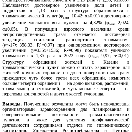
Наблюдается достоверное увеличение доли детей и
подростков в 1,13 раза в структуре обратившихся в
травматологический пункт (φ
=10,42;
α
≤0,01) и достоверное
эмп
увеличение удельного веса мужчин на 4,32% (φ
=2,024;
эмп
α
≤0,05). В популяции взрослого населения среди
непроизводственных травм отмечается достоверная
тенденция снижения транспортного травматизма
(
y
=-17
x
+358,33; R²=0,97) при одновременном достоверном
увеличении (
y
=335
x
+1536; R²=0,98) показателя уличного
травматизма в 1,35 раза в 2022 году (φ
=9,97;
α
≤0,01).
эмп
Структуру обращений жителей г. Казани в
травматологический пункт можно считать характерной для
жителей крупных городов: на долю поверхностных травм
приходится чуть более трети всех обращений, немногим
больше четверти обращений — на долю вывихов, растяжений,
травм мышц и сухожилий, и чуть меньше четверти — на
переломы конечностей и других костей туловища.
Выводы.
Полученные результаты могут быть использованы
организаторами здравоохранения для планирования и
совершенствования деятельности травматологических
пунктов, а также для усиления профилактической
деятельности сотрудниками отделов по гигиеническому
воспитанию Управления Роспотребнадзора и Центров