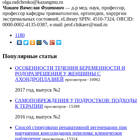
olga.radchenko@kazangmu.ru
Чикаев Вячеслав Фуатович
— д-р мед. наук, профессор,
профессор кафедры травматологии, ортопедии, хирургии
экстремальных состояний, eLibrary SPIN: 4510-7324, ORCID:
0000-0002-4135-0387, e-mail: prof.chikaev@mail.ru
1180
Популярные статьи
ОСОБЕННОСТИ ТЕЧЕНИЯ БЕРЕМЕННОСТИ И
РОДОРАЗРЕШЕНИЯ У ЖЕНЩИНЫ С
АХОНДРОПЛАЗИЕЙ
просмотров - 16962
2017 год, выпуск №2
САМОПОВРЕЖДЕНИЯ У ПОДРОСТКОВ: ПОДХОДЫ
К ТЕРАПИИ
просмотров - 15399
2016 год, выпуск №2
Способ стимуляции репаративной регенерации при
нарушении консолидации перелома: клиническое
наблюдение
просмотров - 15314