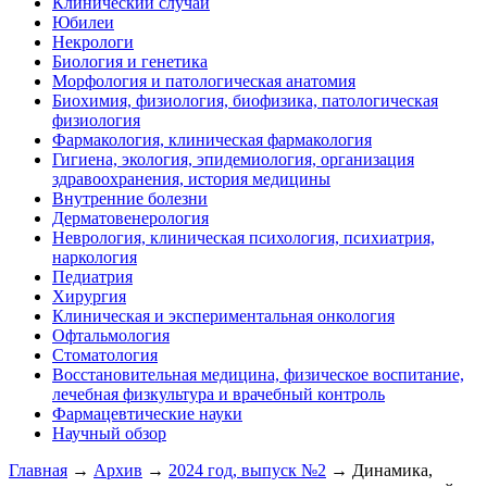
Клинический случай
Юбилеи
Некрологи
Биология и генетика
Морфология и патологическая анатомия
Биохимия, физиология, биофизика, патологическая
физиология
Фармакология, клиническая фармакология
Гигиена, экология, эпидемиология, организация
здравоохранения, история медицины
Внутренние болезни
Дерматовенерология
Неврология, клиническая психология, психиатрия,
наркология
Педиатрия
Хирургия
Клиническая и экспериментальная онкология
Офтальмология
Стоматология
Восстановительная медицина, физическое воспитание,
лечебная физкультура и врачебный контроль
Фармацевтические науки
Научный обзор
Главная
→
Архив
→
2024 год, выпуск №2
→ Динамика,