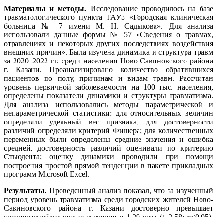
Материалы и методы.
Исследование проводилось на базе
травматологического пункта ГАУЗ «Городская клиническая
больница № 7 имени М. Н. Садыкова». Для анализа
использовали данные формы № 57 «Сведения о травмах,
отравлениях и некоторых других последствиях воздействия
внешних причин». Была изучена динамика и структура травм
за 2020–2022 гг. среди населения Ново-Савиновского района
г. Казани. Проанализировано количество обратившихся
пациентов по полу, причинам и видам травм. Рассчитан
уровень первичной заболеваемости на 100 тыс. населения,
определены показатели динамики и структуры травматизма.
Для анализа использовались методы параметрической и
непараметрической статистики: для относительных величин
определяли удельный вес признака, для достоверности
различий определяли критерий Фишера; для количественных
переменных были определены средние значения и ошибка
средней, достоверность различий оценивали по критерию
Стьюдента; оценку динамики проводили при помощи
построения простой прямой тенденции в пакете прикладных
программ Microsoft Excel.
Результаты.
Проведенный анализ показал, что за изученный
период уровень травматизма среди городских жителей Ново-
Савиновского района г. Казани достоверно превышает
среднереспубликанские значения в 1,29 раза (t=2,58;
р
≤0,05).