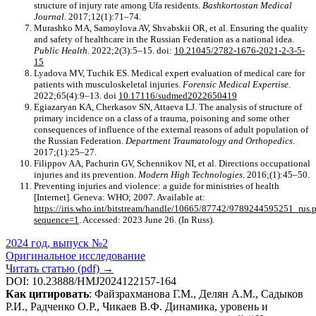
structure of injury rate among Ufa residents.
Bashkortostan Medical
Journal
. 2017;12(1):71–74.
Murashko MA, Samoylova AV, Shvabskii OR, et al. Ensuring the quality
and safety of healthcare in the Russian Federation as a national idea.
Public Health
. 2022;2(3):5–15. doi:
10.21045/2782-1676-2021-2-3-5-
15
Lyadova MV, Tuchik ES. Medical expert evaluation of medical care for
patients with musculoskeletal injuries.
Forensic Medical Expertise.
2022;65(4):9–13. doi
10.17116/sudmed2022650419
Egiazaryan KA, Cherkasov SN, Attaeva LJ. The analysis of structure of
primary incidence on a class of a trauma, poisoning and some other
consequences of influence of the external reasons of adult population of
the Russian Federation.
Department Traumatology and Orthopedics
.
2017;(1):25–27.
Filippov AA, Pachurin GV, Schennikov NI, et al. Directions occupational
injuries and its prevention.
Modern High Technologies
. 2016;(1):45–50.
Preventing injuries and violence: a guide for ministries of health
[Internet]. Geneva: WHO; 2007. Available at:
https://iris.who.int/bitstream/handle/10665/87742/9789244595251_rus.
sequence=1
. Accessed: 2023 June 26. (In Russ).
2024 год, выпуск №2
Оригинальное исследование
Читать статью (pdf) →
DOI: 10.23888/HMJ2024122157-164
Как цитировать
: Файзрахманова Г.М., Делян А.М., Садыков
Р.И., Радченко О.Р., Чикаев В.Ф. Динамика, уровень и