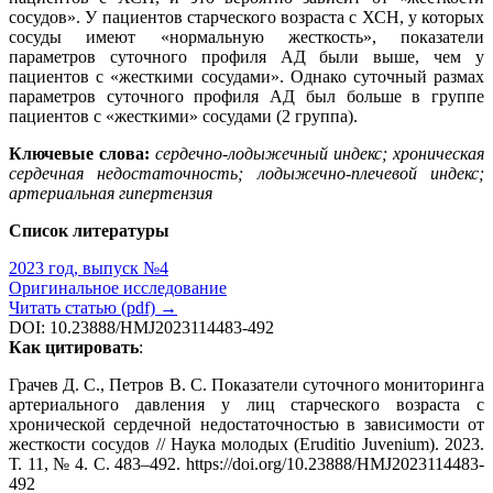
сосудов». У пациентов старческого возраста с ХСН, у которых
сосуды имеют «нормальную жесткость», показатели
параметров суточного профиля АД были выше, чем у
пациентов с «жесткими сосудами». Однако суточный размах
параметров суточного профиля АД был больше в группе
пациентов с «жесткими» сосудами (2 группа).
Ключевые слова:
сердечно-лодыжечный индекс; хроническая
сердечная недостаточность; лодыжечно-плечевой индекс;
артериальная гипертензия
Список литературы
2023 год, выпуск №4
Оригинальное исследование
Читать статью (pdf) →
DOI: 10.23888/HMJ2023114483-492
Как цитировать
:
Грачев Д. С., Петров В. С. Показатели суточного мониторинга
артериального давления у лиц старческого возраста c
хронической сердечной недостаточностью в зависимости от
жесткости сосудов // Наука молодых (Eruditio Juvenium). 2023.
Т. 11, № 4. С. 483–492. https://doi.org/10.23888/HMJ2023114483-
492