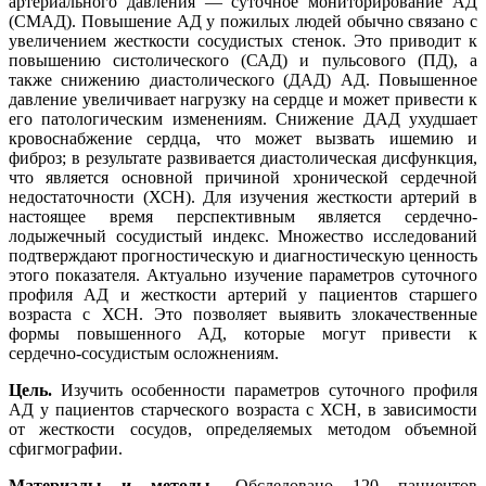
артериального давления — суточное мониторирование АД
(СМАД). Повышение АД у пожилых людей обычно связано с
увеличением жесткости сосудистых стенок. Это приводит к
повышению систолического (САД) и пульсового (ПД), а
также снижению диастолического (ДАД) АД. Повышенное
давление увеличивает нагрузку на сердце и может привести к
его патологическим изменениям. Снижение ДАД ухудшает
кровоснабжение сердца, что может вызвать ишемию и
фиброз; в результате развивается диастолическая дисфункция,
что является основной причиной хронической сердечной
недостаточности (ХСН). Для изучения жесткости артерий в
настоящее время перспективным является сердечно-
лодыжечный сосудистый индекс. Множество исследований
подтверждают прогностическую и диагностическую ценность
этого показателя. Актуально изучение параметров суточного
профиля АД и жесткости артерий у пациентов старшего
возраста с ХСН. Это позволяет выявить злокачественные
формы повышенного АД, которые могут привести к
сердечно-сосудистым осложнениям.
Цель.
Изучить особенности параметров суточного профиля
АД у пациентов старческого возраста с ХСН, в зависимости
от жесткости сосудов, определяемых методом объемной
сфигмографии.
Материалы и методы.
Обследовано 120 пациентов