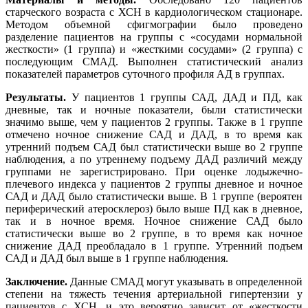
старческого возраста с ХСН в кардиологическом стационаре.
Методом объемной сфигмографии было проведено
разделение пациентов на группы с «сосудами нормальной
жесткости» (1 группа) и «жесткими сосудами» (2 группа) с
последующим СМАД. Выполнен статистический анализ
показателей параметров суточного профиля АД в группах.
Результаты.
У пациентов 1 группы САД, ДАД и ПД, как
дневные, так и ночные показатели, были статистически
значимо выше, чем у пациентов 2 группы. Также в 1 группе
отмечено ночное снижение САД и ДАД, в то время как
утренний подъем САД был статистически выше во 2 группе
наблюдения, а по утреннему подъему ДАД различий между
группами не зарегистрировано. При оценке лодыжечно-
плечевого индекса у пациентов 2 группы дневное и ночное
САД и ДАД было статистически выше. В 1 группе (вероятен
периферический атеросклероз) было выше ПД как в дневное,
так и в ночное время. Ночное снижение САД было
статистически выше во 2 группе, в то время как ночное
снижение ДАД преобладало в 1 группе. Утренний подъем
САД и ДАД был выше в 1 группе наблюдения.
Заключение.
Данные СМАД могут указывать в определенной
степени на тяжесть течения артериальной гипертензии у
пациентов с ХСН, и это вероятно зависит от «жесткости