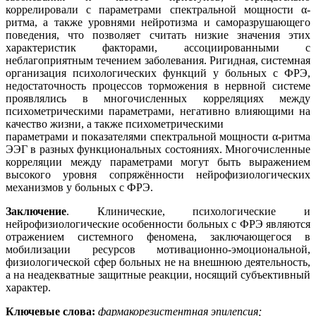
коррелировали с параметрами спектральной мощности α-
ритма, а также уровнями нейротизма и саморазрушающего
поведения, что позволяет считать низкие значения этих
характеристик факторами, ассоциированными с
неблагоприятным течением заболевания. Ригидная, системная
организация психологических функций у больных с ФРЭ,
недостаточность процессов торможения в нервной системе
проявлялись в многочисленных корреляциях между
психометрическими параметрами, негативно влияющими на
качество жизни, а также психометрическими
параметрами и показателями спектральной мощности α-ритма
ЭЭГ в разных функциональных состояниях. Многочисленные
корреляции между параметрами могут быть выражением
высокого уровня сопряжённости нейрофизиологических
механизмов у больных с ФРЭ.
Заключение
. Клинические, психологические и
нейрофизиологические особенности больных с ФРЭ являются
отражением системного феномена, заключающегося в
мобилизации ресурсов мотивационно-эмоциональной,
физиологической сфер больных не на внешнюю деятельность,
а на неадекватные защитные реакции, носящий субъективный
характер.
Ключевые слова:
фармакорезистентная эпилепсия;