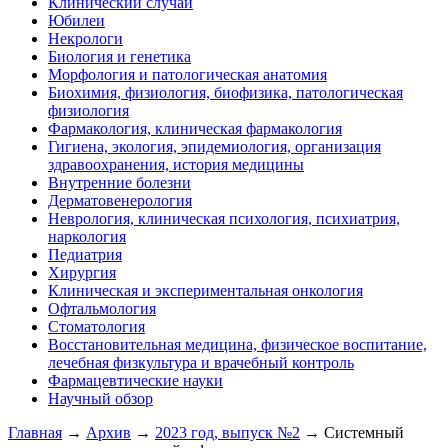
Клинический случай
Юбилеи
Некрологи
Биология и генетика
Морфология и патологическая анатомия
Биохимия, физиология, биофизика, патологическая
физиология
Фармакология, клиническая фармакология
Гигиена, экология, эпидемиология, организация
здравоохранения, история медицины
Внутренние болезни
Дерматовенерология
Неврология, клиническая психология, психиатрия,
наркология
Педиатрия
Хирургия
Клиническая и экспериментальная онкология
Офтальмология
Стоматология
Восстановительная медицина, физическое воспитание,
лечебная физкультура и врачебный контроль
Фармацевтические науки
Научный обзор
Главная
→
Архив
→
2023 год, выпуск №2
→ Системный