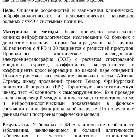
Цель
.
Описание особенностей и взаимосвязи клинических,
нейрофизиологических и психометрических параметров
больных с ФРЭ с системных позиций.
Материалы и методы.
Было проведено комплексное
клинико-нейрофизиологическое исследование 60 больных с
диагнозом эпилепсия, которые были разделены на 2 группы:
30 пациентов с ФРЭ и 30 пациентов с ремиссией приступов.
Проводилось клиническое исследование,
электроэнцефалография (ЭЭГ) с расчётом спектральной
мощности α-ритма, коэффициента когерентности и
коэффициента кросс-корреляции по каждой паре отведений.
Психометрическое исследование включало тесты Айзенка
Стреляу, шкалу проявлений тревоги Тейлор, Фрайбургский
личностный опросник (FPI), Торонтскую алекситимическую
шкалу, тест «Склонность к саморазрушению». Был проведен
анализ корреляций между клиническими, психометрическими
и нейрофизиологическими показателями в фоновом
состоянии и при функциональной нагрузке. По полученным
данным были построены графические модели.
Результаты.
У больных с ФРЭ клинические особенности
заболевания, заключающиеся в большей длительности
заболевания и частоте приступов, отрицательно