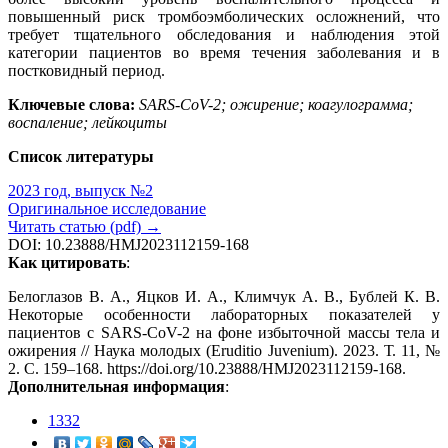
повышенный риск тромбоэмболических осложнений, что
требует тщательного обследования и наблюдения этой
категории пациентов во время течения заболевания и в
постковидный период.
Ключевые слова:
SARS-CoV-2; ожирение; коагулограмма;
воспаление; лейкоциты
Список литературы
2023 год, выпуск №2
Оригинальное исследование
Читать статью (pdf) →
DOI: 10.23888/HMJ2023112159-168
Как цитировать
:
Белоглазов В. А., Яцков И. А., Климчук А. В., Бублей К. В.
Некоторые особенности лабораторных показателей у
пациентов с SARS-CoV-2 на фоне избыточной массы тела и
ожирения // Наука молодых (Eruditio Juvenium). 2023. Т. 11, №
2. С. 159–168. https://doi.org/10.23888/HMJ2023112159-168.
Дополнительная информация
:
1332