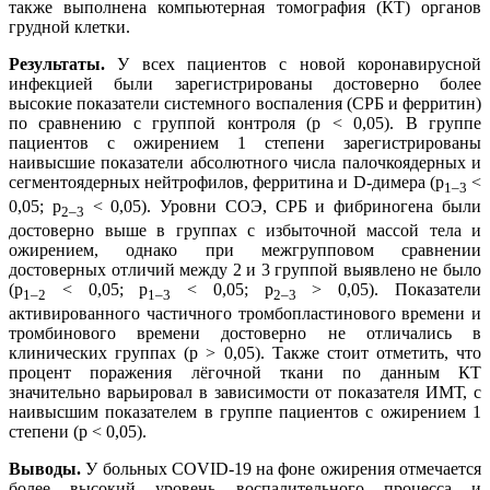
также выполнена компьютерная томография (КТ) органов
грудной клетки.
Результаты.
У всех пациентов с новой коронавирусной
инфекцией были зарегистрированы достоверно более
высокие показатели системного воспаления (СРБ и ферритин)
по сравнению с группой контроля (p < 0,05). В группе
пациентов с ожирением 1 степени зарегистрированы
наивысшие показатели абсолютного числа палочкоядерных и
сегментоядерных нейтрофилов, ферритина и D-димера (р
<
1–3
0,05; р
< 0,05). Уровни СОЭ, СРБ и фибриногена были
2–3
достоверно выше в группах с избыточной массой тела и
ожирением, однако при межгрупповом сравнении
достоверных отличий между 2 и 3 группой выявлено не было
(р
< 0,05; р
< 0,05; р
> 0,05). Показатели
1–2
1–3
2–3
активированного частичного тромбопластинового времени и
тромбинового времени достоверно не отличались в
клинических группах (p > 0,05). Также стоит отметить, что
процент поражения лёгочной ткани по данным КТ
значительно варьировал в зависимости от показателя ИМТ, с
наивысшим показателем в группе пациентов с ожирением 1
степени (p < 0,05).
Выводы.
У больных COVID-19 на фоне ожирения отмечается
более высокий уровень воспалительного процесса и