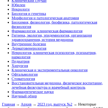
Клинический случай
Юбилеи
Некрологи
Биология и генетика
Морфология и патологическая анатомия
Биохимия, физиология, биофизика, патологическая
физиология
Фармакология, клиническая фармакология
Гигиена, экология, эпидемиология, организация
здравоохранения, история медицины
Внутренние болезни
Дерматовенерология
Неврология, клиническая психология, психиатрия,
наркология
Педиатрия
Хирургия
Клиническая и экспериментальная онкология
Офтальмология
Стоматология
Восстановительная медицина, физическое воспитание,
лечебная физкультура и врачебный контроль
Фармацевтические науки
Научный обзор
Главная
→
Архив
→
2023 год, выпуск №2
→ Некоторые