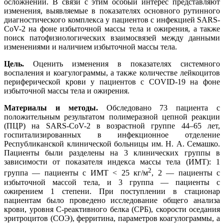
осложнений. В связи с этим особый интерес представляют
изменения, выявляемые в показателях основного рутинного
диагностического комплекса у пациентов с инфекцией SARS-
CoV-2 на фоне избыточной массы тела и ожирения, а также
поиск патофизиологических взаимосвязей между данными
изменениями и наличием избыточной массы тела.
Цель.
Оценить изменения в показателях системного
воспаления и коагулограммы, а также количестве лейкоцитов
периферической крови у пациентов с COVID-19 на фоне
избыточной массы тела и ожирения.
Материалы и методы.
Обследовано 73 пациента с
положительным результатом полимеразной цепной реакции
(ПЦР) на SARS-CoV-2 в возрастной группе 44–65 лет,
госпитализированных в инфекционное отделение
Республиканской клинической больницы им. Н. А. Семашко.
Пациенты были разделены на 3 клинических группы в
зависимости от показателя индекса массы тела (ИМТ): 1
2
группа — пациенты с ИМТ < 25 кг/м
, 2 — пациенты с
избыточной массой тела, и 3 группа — пациенты с
ожирением 1 степени. При поступлении в стационар
пациентам было проведено исследование общего анализа
крови, уровня С-реактивного белка (СРБ), скорости оседания
эритроцитов (СОЭ), ферритина, параметров коагулограммы, а