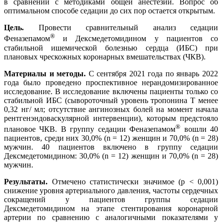
в сравнении с методиками общей анестезии. Вопрос об
оптимальном способе седации до сих пор остается открытым.
Цель.
Провести сравнительный анализ седации
®
Феназепамом
и Дексмедетомидином у пациентов со
стабильной ишемической болезнью сердца (ИБС) при
плановых чрескожных коронарных вмешательствах (ЧКВ).
Материалы и методы.
С сентября 2021 года по январь 2022
года было проведено проспективное нерандомизированное
исследование. В исследование включены пациенты только со
стабильной ИБС (сывороточный уровень тропонина T менее
0,32 нг/ мл; отсутствие ангинозных болей на момент начала
рентгенэндоваскулярной интервенции), которым предстояло
®
плановое ЧКВ. В группу седации Феназепамом
вошли 40
пациентов, среди них 30,0% (n = 12) женщин и 70,0% (n = 28)
мужчин. 40 пациентов включено в группу седации
Дексмедетомидином: 30,0% (n = 12) женщин и 70,0% (n = 28)
мужчин.
Результаты.
Отмечено статистически значимое (р < 0,001)
снижение уровня артериального давления, частоты сердечных
сокращений у пациентов группы седации
Дексмедетомидином на этапе стентирования коронарной
артерии по сравнению с аналогичными показателями у