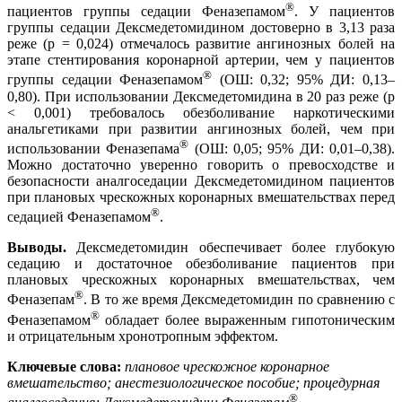
®
пациентов группы седации Феназепамом
. У пациентов
группы седации Дексмедетомидином достоверно в 3,13 раза
реже (р = 0,024) отмечалось развитие ангинозных болей на
этапе стентирования коронарной артерии, чем у пациентов
®
группы седации Феназепамом
(ОШ: 0,32; 95% ДИ: 0,13–
0,80). При использовании Дексмедетомидина в 20 раз реже (p
< 0,001) требовалось обезболивание наркотическими
анальгетиками при развитии ангинозных болей, чем при
®
использовании Феназепама
(ОШ: 0,05; 95% ДИ: 0,01–0,38).
Можно достаточно уверенно говорить о превосходстве и
безопасности аналгоседации Дексмедетомидином пациентов
при плановых чрескожных коронарных вмешательствах перед
®
седацией Феназепамом
.
Выводы.
Дексмедетомидин обеспечивает более глубокую
седацию и достаточное обезболивание пациентов при
плановых чрескожных коронарных вмешательствах, чем
®
Феназепам
. В то же время Дексмедетомидин по сравнению с
®
Феназепамом
обладает более выраженным гипотоническим
и отрицательным хронотропным эффектом.
Ключевые слова:
плановое чрескожное коронарное
вмешательство; анестезиологическое пособие; процедурная
®