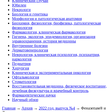
Клинический случай
Юбилеи
Некрологи
Биология и генетика
Морфология и патологическая анатомия
Биохимия, физиология, биофизика, патологическая
физиология
Фармакология, клиническая фармакология
Гигиена, экология, эпидемиология, организация
здравоохранения, история медицины
Внутренние болезни
Дерматовенерология
Неврология, клиническая психология, психиатрия,
наркология
Педиатрия
Хирургия
Клиническая и экспериментальная онкология
Офтальмология
Стоматология
Восстановительная медицина, физическое воспитание,
лечебная физкультура и врачебный контроль
Фармацевтические науки
Научный обзор
Главная
→
Архив
→
2022 год, выпуск №4
→ Феназепам® и