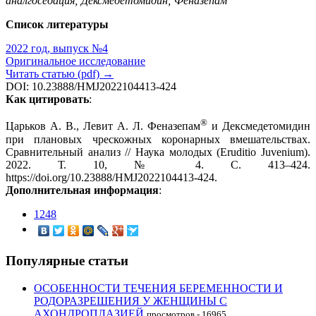
аналгоседация; Дексмедетомидин; Феназепам
Список литературы
2022 год, выпуск №4
Оригинальное исследование
Читать статью (pdf) →
DOI: 10.23888/HMJ2022104413-424
Как цитировать
:
®
Царьков А. В., Левит А. Л. Феназепам
и Дексмедетомидин
при плановых чрескожных коронарных вмешательствах.
Сравнительный анализ // Наука молодых (Eruditio Juvenium).
2022. Т. 10, № 4. С. 413–424.
https://doi.org/10.23888/HMJ2022104413-424.
Дополнительная информация
:
1248
Популярные статьи
ОСОБЕННОСТИ ТЕЧЕНИЯ БЕРЕМЕННОСТИ И
РОДОРАЗРЕШЕНИЯ У ЖЕНЩИНЫ С
АХОНДРОПЛАЗИЕЙ
просмотров - 16965