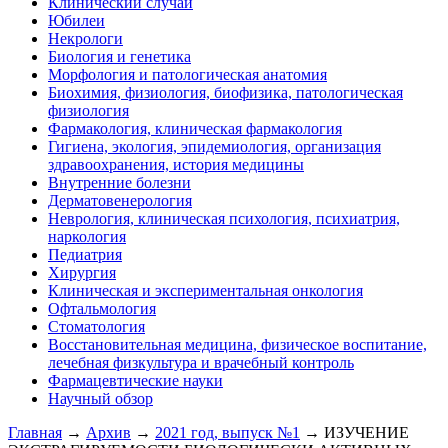
Клинический случай
Юбилеи
Некрологи
Биология и генетика
Морфология и патологическая анатомия
Биохимия, физиология, биофизика, патологическая
физиология
Фармакология, клиническая фармакология
Гигиена, экология, эпидемиология, организация
здравоохранения, история медицины
Внутренние болезни
Дерматовенерология
Неврология, клиническая психология, психиатрия,
наркология
Педиатрия
Хирургия
Клиническая и экспериментальная онкология
Офтальмология
Стоматология
Восстановительная медицина, физическое воспитание,
лечебная физкультура и врачебный контроль
Фармацевтические науки
Научный обзор
Главная
→
Архив
→
2021 год, выпуск №1
→ ИЗУЧЕНИЕ