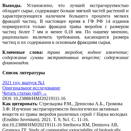
Выводы.
Установлено, что лучшей экстрагируемостью
обладает сырье, содержащее больше мягкий частей растений и
характеризующееся наличием большего процента мелких
фракций частиц. В настоящее время в ГФ РФ 14 издания
нормируются только фракции травы зверобоя с размером
частиц более 7 мм и менее 0,18 мм. По нашему мнению,
рационально включить требования, касающиеся размера
частиц и их содержания к основным фракциям сырья.
Ключевые слова:
трава зверобоя; водное извлечение;
содержание суммы экстрактивных веществ; содержание
флавоноидов.
Список литературы
2021 год, выпуск №1
Оригинальное исследование
Читать статью (pdf) →
DOI: 10.23888/HMJ20219111-16
Как цитировать
: Стрельцова Р.М., Денисова А.Б., Громова
З.Ф. Изучение экстрагируемости биологически активных
веществ из травы зверобоя различных серий // Наука молодых
(Eruditio Juvenium). 2021. Т. 9, №1. С. 11-16.
doi:10.23888/HMJ20219111-16 Streltsova RM, Denisova АB,
Gromova ZF. Study of comparative extractability of biologically