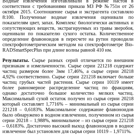
Водные извлечения изготавливали в режиме настоя в
соответствии с требованиями приказа МЗ РФ №751н от 26
октября 2015. Соотношение сырья и экстрагента составляло
8:100. Полученные водные извлечения оценивали по
показателям цвет, запах. Комплекс биологически активных и
сопутствующих веществ, экстрагируемых из травы зверобоя,
оценивали по показателю сухого остатка. Количественное
определение флавоноидов в пересчете на рутин проводили
спектрофотометрическим методом на спектрофотометре Bio-
RADSmartSpecPlus при длине волны равной 410 нм.
Результаты.
Сырье разных серий отличается по внешним
признакам и измельченности. Сырье серии 221218 содержит
частиц размером более 3мм 17,46%, а сырье серии 20218
4,92% соответственно. Сырье серии 221218 включает больше
частиц грубых частей растения. Сырье серии 10119 имеет
более равномерное распределение частиц по фракциям,
однако достаточно большое количество мелких частиц.
Максимальный сухой остаток получен из сырья серии 20218
который составляет 1,7716% – минимальный из сырья серии
221218 – 0,6183%. Максимальное содержание флавоноидов
было обнаружено в водном извлечении, полученном из сырья
серии 20218 – 1,988%, минимальное – из сырья серии 221218
– 0,6183%. Достаточно высокий выход флавоноидов в водное
извлечение был установлен для сырья серии 10119 – 1,9711%.