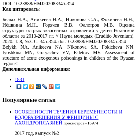
DOI: 10.23888/HMJ202083345-354
Как цитировать
:
Белых Н.А., Аникеева Н.А., Никонова С.А., Фокичева Н.Н.,
Иёшкина М.Н., Горячев В.В., Фалетров М.В. Оценка
структуры острых экзогенных отравлений у детей Рязанской
области за 2013-2017 гг. // Наука молодых (Eruditio Juvenium).
2020. Т. 8, №3. С. 345-354. doi:10.23888/HMJ202083345-354
Belykh NA, Anikeeva NA, Nikonova SA, Fokicheva NN,
Iyoshkina MN, Goryachev VV, Faletrov MV. Assessment of
structure of acute exogenous poisonings in children of the Ryazan
region<
Дополнительная информация
:
1831
Популярные статьи
ОСОБЕННОСТИ ТЕЧЕНИЯ БЕРЕМЕННОСТИ И
РОДОРАЗРЕШЕНИЯ У ЖЕНЩИНЫ С
АХОНДРОПЛАЗИЕЙ
просмотров - 16974
2017 год, выпуск №2