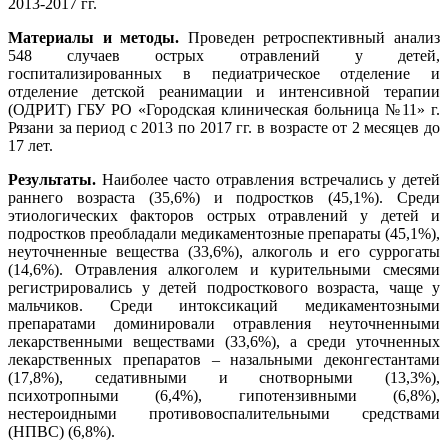
2013-2017 гг.
Материалы и методы.
Проведен ретроспективный анализ
548 случаев острых отравлений у детей,
госпитализированных в педиатрическое отделение и
отделение детской реанимации и интенсивной терапии
(ОДРИТ) ГБУ РО «Городская клиническая больница №11» г.
Рязани за период с 2013 по 2017 гг. в возрасте от 2 месяцев до
17 лет.
Результаты.
Наиболее часто отравления встречались у детей
раннего возраста (35,6%) и подростков (45,1%). Среди
этиологических факторов острых отравлений у детей и
подростков преобладали медикаментозные препараты (45,1%),
неуточненные вещества (33,6%), алкоголь и его суррогаты
(14,6%). Отравления алкоголем и курительными смесями
регистрировались у детей подросткового возраста, чаще у
мальчиков. Среди интоксикаций медикаментозными
препаратами доминировали отравления неуточненными
лекарственными веществами (33,6%), а среди уточненных
лекарственных препаратов – назальными деконгестантами
(17,8%), седативными и снотворными (13,3%),
психотропными (6,4%), гипотензивными (6,8%),
нестероидными противовоспалительными средствами
(НПВС) (6,8%).