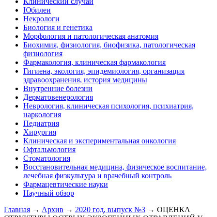
Клинический случай
Юбилеи
Некрологи
Биология и генетика
Морфология и патологическая анатомия
Биохимия, физиология, биофизика, патологическая
физиология
Фармакология, клиническая фармакология
Гигиена, экология, эпидемиология, организация
здравоохранения, история медицины
Внутренние болезни
Дерматовенерология
Неврология, клиническая психология, психиатрия,
наркология
Педиатрия
Хирургия
Клиническая и экспериментальная онкология
Офтальмология
Стоматология
Восстановительная медицина, физическое воспитание,
лечебная физкультура и врачебный контроль
Фармацевтические науки
Научный обзор
Главная
→
Архив
→
2020 год, выпуск №3
→ ОЦЕНКА