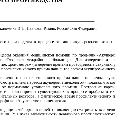
ГО ПРОИЗВОДСТВА
______________________________________________
адемика И.П. Павлова, Рязань, Российская Федерация
_______________________________________________
го производства в процессе оказания акушерско-гинеколог
цессы оказания медицинской помощи по профилю «Акушерств
сти «Рязанская межрайонная больница». Для измерения и а
ве: хронометраж (измерение времени проводилось в секундах, ра
о профилактического приёма пациентов врачом акушером-гинеко
ервичного профилактического приёма пациента врачом акуше
Осмотр пациента врачом акушером-гинекологом» показал, что к
 от нормативно установленного времени. Построение карты
ие и анализ причин существующих в процессе проблем и их
ительных ресурсов, а фактическое время профилактического пр
профилю «Акушерство и гинекология».
медицинской организацией позволяет рассматривать все мед
зации. 2) Низкая эффективность первичного профилактическог