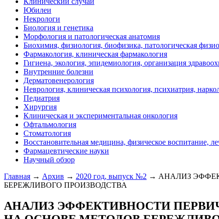
Клинический случай
Юбилеи
Некрологи
Биология и генетика
Морфология и патологическая анатомия
Биохимия, физиология, биофизика, патологическая физи
Фармакология, клиническая фармакология
Гигиена, экология, эпидемиология, организация здравоо
Внутренние болезни
Дерматовенерология
Неврология, клиническая психология, психиатрия, нарко
Педиатрия
Хирургия
Клиническая и экспериментальная онкология
Офтальмология
Стоматология
Восстановительная медицина, физическое воспитание, ле
Фармацевтические науки
Научный обзор
Главная
→
Архив
→
2020 год, выпуск №2
→ АНАЛИЗ ЭФФЕ
БЕРЕЖЛИВОГО ПРОИЗВОДСТВА
АНАЛИЗ ЭФФЕКТИВНОСТИ ПЕРВИ