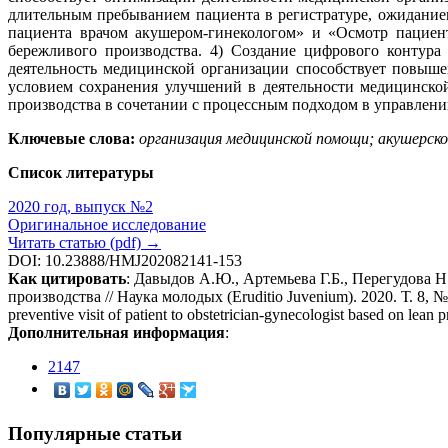
длительным пребыванием пациента в регистратуре, ожидание
пациента врачом акушером-гинекологом» и «Осмотр пациен
бережливого производства. 4) Создание цифрового контур
деятельность медицинской организации способствует повыш
условием сохранения улучшений в деятельности медицинско
производства в сочетании с процессным подходом в управлен
Ключевые слова:
организация медицинской помощи; акушерско
Список литературы
2020 год, выпуск №2
Оригинальное исследование
Читать статью (pdf) →
DOI: 10.23888/HMJ202082141-153
Как цитировать
: Давыдов А.Ю., Артемьева Г.Б., Перегудова
производства // Наука молодых (Eruditio Juvenium). 2020. Т. 8, 
preventive visit of patient to obstetrician-gynecologist based on lean
Дополнительная информация
:
2147
Популярные статьи