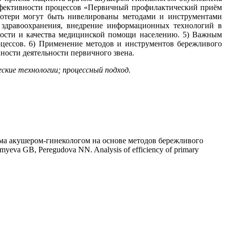
эффективности процессов «Первичный профилактический приём
потери могут быть нивелированы методами и инструментами
 здравоохранения, внедрение информационных технологий в
ости и качества медицинской помощи населению. 5) Важным
цессов. 6) Применение методов и инструментов бережливого
ости деятельности первичного звена.
ские технологии; процессный подход.
ёма акушером-гинекологом на основе методов бережливого
yeva GB, Peregudova NN. Analysis of efficiency of primary
2