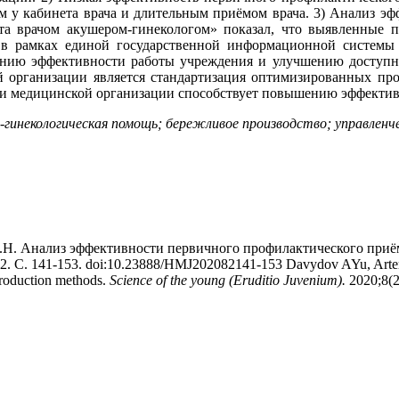
м у кабинета врача и длительным приёмом врача. 3) Анализ 
та врачом акушером-гинекологом» показал, что выявленные 
а в рамках единой государственной информационной системы
ению эффективности работы учреждения и улучшению доступн
й организации является стандартизация оптимизированных про
ии медицинской организации способствует повышению эффективн
-гинекологическая помощь; бережливое производство; управленче
 Н.Н. Анализ эффективности первичного профилактического при
№2. С. 141-153. doi:10.23888/HMJ202082141-153 Davydov AYu, Artem
 production methods.
Science of the young (Eruditio Juvenium).
2020;8(