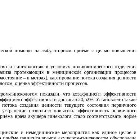
ической помощи на амбулаторном приёме с целью повышения
о и гинекология» в условиях поликлинического отделения
нализа протекающих в медицинской организации процессов
сстояние – в метрах), картирование потока создания ценности
логом, оценка эффективности процессов.
ром-гинекологом показали, что коэффициент эффективности
оэффициент эффективности достигал 20,52%. Установлено также
 потока создания ценности текущего состояния первичного
 устранение позволило повысить эффективность первичного
иёма врача акушера-гинеколога стало соответствовать норме
ицинские и немедицинские мероприятия как единое целое и
о приёма пациента врачом акушером-гинекологом обусловлена