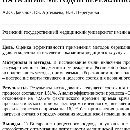
НА ОСНОВЕ МЕТОДОВ БЕРЕЖЛИВО
А.Ю. Давыдов, Г.Б. Артемьева, Н.Н. Перегудова
_______________________________________________________
Рязанский государственный медицинский университет имени ак
______________________________________________________
Цель.
Оценка эффективности применения методов бережливо
удовлетворённости населения оказанием медицинских услуг.
Материалы и методы.
В исследование были включены про
государственного бюджетного учреждения Рязанской обла
использовались методы, применяемые в бережливом производст
– построение карты текущего и целевого состояния первичног
Результаты.
Результаты исследования текущего состояния п
процесса составляет 4,51%. Анализ эффективности процесса «
отклонение на 42,66% фактического времени приёма врача
профилактического приёма акушером-гинекологом, выявлен
профилактического приема на 16,2% без привлечения дополн
нагрузки согласно порядку оказания медицинской помощи по 
Выводы.
1) Внедрение процессного подхода в управление 
способствует оптимизации деятельности медицинской органи