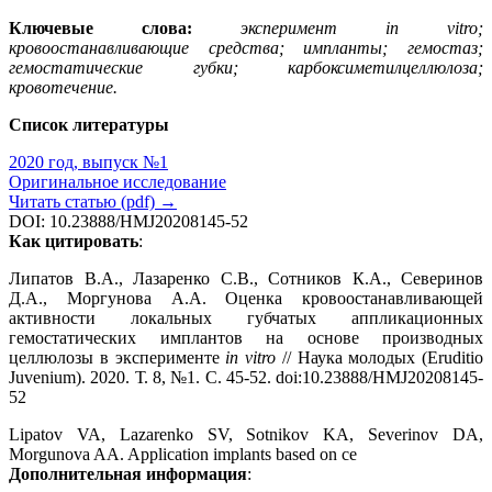
Ключевые слова:
эксперимент in vitro;
кровоостанавливающие средства; импланты; гемостаз;
гемостатические губки; карбоксиметилцеллюлоза;
кровотечение.
Список литературы
2020 год, выпуск №1
Оригинальное исследование
Читать статью (pdf) →
DOI: 10.23888/HMJ20208145-52
Как цитировать
:
Липатов В.А., Лазаренко С.В., Сотников К.А., Северинов
Д.А., Моргунова А.А. Оценка кровоостанавливающей
активности локальных губчатых аппликационных
гемостатических имплантов на основе производных
целлюлозы в эксперименте
in vitro
// Наука молодых (Eruditio
Juvenium). 2020. Т. 8, №1. С. 45-52. doi:10.23888/HMJ20208145-
52
Lipatov VA, Lazarenko SV, Sotnikov KA, Severinov DA,
Morgunova AA. Application implants based on ce
Дополнительная информация
: