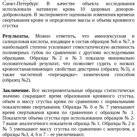
Санкт-Петербург. В качестве объекта исследования
использовали нативную кровь 10 здоровых доноров-
добровольцев. В эксперименте оценивали изменения времени
свертывания крови и определение массы и объема кровяного
сгустка
Результаты.
Можно отметить, что аминоуксусная и
салициловая кислоты, входящие в состав образцов №6 и №7, в
наибольшей степени усиливают гемостатическую активность
полимерных губок по сравнению с другими исследуемыми
образцами. Образцы №2 и №3 показали минимально
положительный результат, что позволяет судить о низких
кровоостанавливающих свойствах декстрина (образец №3), а
также частичной «перезарядке» химическим способом
(образец №2).
Заключение.
Все экспериментальные образцы статистически
значимо сокращают время образования кровяного сгустка,
объем и массу сгустка крови по сравнению с нормальными
показателями свертывания. Образцы № 6 и № 7 уменьшают
время свертывания крови по сравнению с образцом № 1.
Показатели объема сгустка при использовании образцов № 2-
7 выше аналогичного показателя образца № 1. Образцы № 2 и
№ 5 уменьшают массу сгустка по сравнению с контролем, а
образцы №3, 4, 6 и 7 – ее увеличивают.