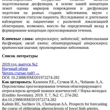
эндотелиальная дисфункция, в основе нашей концепции
лежит оценка маркеров повреждения и дисфункции
эндотелия на разных стадиях заболевания, вкупе с
генетическим статусом пациента. Исследование и длительное
наблюдение за пациентами с различной локализацией
облитерации, возможно, внесло бы определенный вклад в
формирование концепции прогнозирования течения.
Ключевые слова:
атеросклероз
; эндотелий; эндотелиальная
дисфункция; оксид азота; облитерирующий атеросклероз;
критическая ишемия; прогнозирование заболевания.
Список литературы
2019 год, выпуск №2
Научный обзор
Читать статью (pdf) →
DOI: 10.23888/HMJ201972274-282
Как цитировать
: Калинин Р.Е., Сучков И.А., Чобанян А.А.
Перспективы прогнозирования течения облитерирующего
атеросклероза артерий нижних конечностей // Наука молодых
(Eruditio Juvenium). 2019. Т. 7, №2. С. 274-282.
doi:10.23888/HMJ201972274-282
Kalinin RE, Suchkov IA, Chobanyan AA. Prospects for forecasting
the course of obliterating atherosclerosis of lower limb arteries.