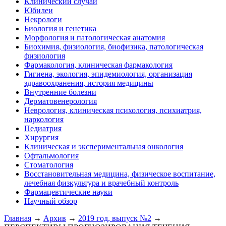
Клинический случай
Юбилеи
Некрологи
Биология и генетика
Морфология и патологическая анатомия
Биохимия, физиология, биофизика, патологическая
физиология
Фармакология, клиническая фармакология
Гигиена, экология, эпидемиология, организация
здравоохранения, история медицины
Внутренние болезни
Дерматовенерология
Неврология, клиническая психология, психиатрия,
наркология
Педиатрия
Хирургия
Клиническая и экспериментальная онкология
Офтальмология
Стоматология
Восстановительная медицина, физическое воспитание,
лечебная физкультура и врачебный контроль
Фармацевтические науки
Научный обзор
Главная
→
Архив
→
2019 год, выпуск №2
→