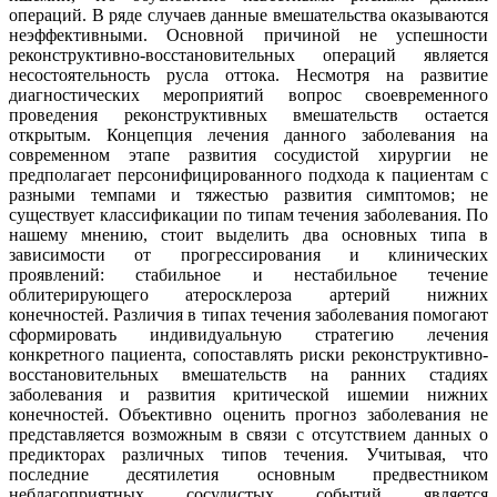
операций. В ряде случаев данные вмешательства оказываются
неэффективными. Основной причиной не успешности
реконструктивно-восстановительных операций является
несостоятельность русла оттока. Несмотря на развитие
диагностических мероприятий вопрос своевременного
проведения реконструктивных вмешательств остается
открытым. Концепция лечения данного заболевания на
современном этапе развития сосудистой хирургии не
предполагает персонифицированного подхода к пациентам с
разными темпами и тяжестью развития симптомов; не
существует классификации по типам течения заболевания. По
нашему мнению, стоит выделить два основных типа в
зависимости от прогрессирования и клинических
проявлений: стабильное и нестабильное течение
облитерирующего атеросклероза артерий нижних
конечностей. Различия в типах течения заболевания помогают
сформировать индивидуальную стратегию лечения
конкретного пациента, сопоставлять риски реконструктивно-
восстановительных вмешательств на ранних стадиях
заболевания и развития критической ишемии нижних
конечностей. Объективно оценить прогноз заболевания не
представляется возможным в связи с отсутствием данных о
предикторах различных типов течения. Учитывая, что
последние десятилетия основным предвестником
неблагоприятных сосудистых событий является