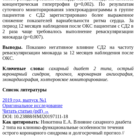
концентрическая гипертрофия (р=0,002). По результатам
суточного мониторирования электрокардиограммы в группе
пациентов с СД2 зарегистрировано более выраженное
снижение показателей вариабельности ритма сердца. За
период 12 месяцев наблюдения после ОКС пациентам с СД2 в
2 раза чаще требовалось выполнение реваскуляризации
миокарда (р=0,007).
Выводы.
Показано негативное влияние СД2 на частоту
реваскуляризации миокарда за 12 месяцев наблюдения после
ОКС.
Ключевые слова:
сахарный диабет 2 типа, острый
коронарный синдром, прогноз, коронарная ангиография,
эхокардиография, холтеровское мониторирование.
Список литературы
2019 год, выпуск №1
Оригинальное исследование
Читать статью (pdf) →
DOI: 10.23888/HMJ20197111-18
Как цитировать
: Никитина Е.А. Влияние сахарного диабета
2 типа на клинико-функциональные особенности течения
острого коронарного синдрома и долгосрочный прогноз //