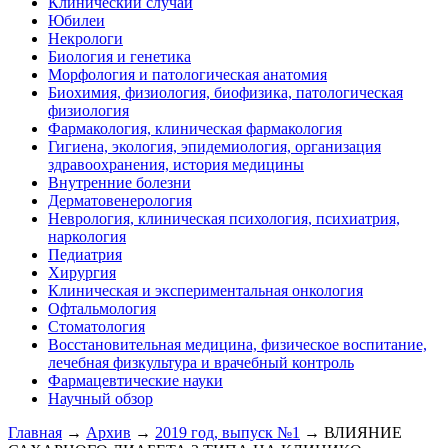
Клинический случай
Юбилеи
Некрологи
Биология и генетика
Морфология и патологическая анатомия
Биохимия, физиология, биофизика, патологическая
физиология
Фармакология, клиническая фармакология
Гигиена, экология, эпидемиология, организация
здравоохранения, история медицины
Внутренние болезни
Дерматовенерология
Неврология, клиническая психология, психиатрия,
наркология
Педиатрия
Хирургия
Клиническая и экспериментальная онкология
Офтальмология
Стоматология
Восстановительная медицина, физическое воспитание,
лечебная физкультура и врачебный контроль
Фармацевтические науки
Научный обзор
Главная
→
Архив
→
2019 год, выпуск №1
→ ВЛИЯНИЕ