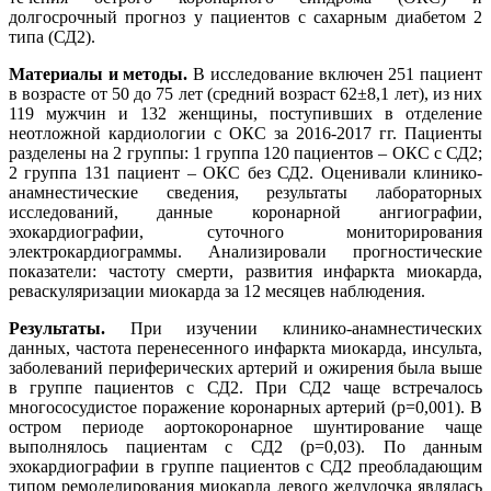
долгосрочный прогноз у пациентов с сахарным диабетом 2
типа (СД2).
Материалы и методы.
В исследование включен 251 пациент
в возрасте от 50 до 75 лет (средний возраст 62±8,1 лет), из них
119 мужчин и 132 женщины, поступивших в отделение
неотложной кардиологии с ОКС за 2016-2017 гг. Пациенты
разделены на 2 группы: 1 группа 120 пациентов – ОКС с СД2;
2 группа 131 пациент – ОКС без СД2. Оценивали клинико-
анамнестические сведения, результаты лабораторных
исследований, данные коронарной ангиографии,
эхокардиографии, суточного мониторирования
электрокардиограммы. Анализировали прогностические
показатели: частоту смерти, развития инфаркта миокарда,
реваскуляризации миокарда за 12 месяцев наблюдения.
Результаты.
При изучении клинико-анамнестических
данных, частота перенесенного инфаркта миокарда, инсульта,
заболеваний периферических артерий и ожирения была выше
в группе пациентов с СД2. При СД2 чаще встречалось
многососудистое поражение коронарных артерий (р=0,001). В
остром периоде аортокоронарное шунтирование чаще
выполнялось пациентам с СД2 (р=0,03). По данным
эхокардиографии в группе пациентов с СД2 преобладающим
типом ремоделирования миокарда левого желудочка являлась