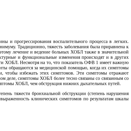
ины и прогрессирования воспалительного процесса в легких.
инимуму. Традиционно, тяжесть заболевания была приравнена к
оэтому лечение и ведение больных ХОБЛ также в значительной
уктурные и функциональные изменения происходят и в других
ести ХОБЛ. Несмотря на то, что показатель ОФВ 1 имеет важную
енты обращаются за медицинской помощью, когда их симптомы
и, чтобы избежать этих симптомов. Эти симптомы отражают
мом деле, симптомы ХОБЛ более тесно связаны со связанным со
симптомы ХОБЛ, чем обструкция нижних дыхательных путей.
степень тяжести бронхиальной обструкции (степень нарушения
: выраженность клинических симптомов по результатам шкалы