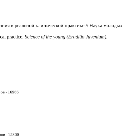
ания в реальной клинической практике // Наука молодых
al practice.
Science of the young (Eruditio Juvenium).
ов - 16966
ов - 15360