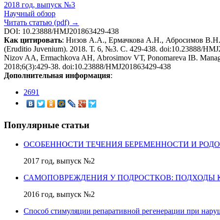
2018 год, выпуск №3
Научный обзор
Читать статью (pdf) →
DOI: 10.23888/HMJ201863429-438
Как цитировать
: Низов А.А., Ермачкова А.Н., Абросимов В.Н
(Eruditio Juvenium). 2018. Т. 6, №3. С. 429-438. doi:10.23888/H
Nizov AА, Ermachkova AН, Abrosimov VТ, Ponomareva IB. Management 
2018;6(3):429-38. doi:10.23888/HMJ201863429-438
Дополнительная информация
:
2691
Популярные статьи
ОСОБЕННОСТИ ТЕЧЕНИЯ БЕРЕМЕННОСТИ И РОД
2017 год, выпуск №2
САМОПОВРЕЖДЕНИЯ У ПОДРОСТКОВ: ПОДХОДЫ 
2016 год, выпуск №2
Способ стимуляции репаративной регенерации при нару