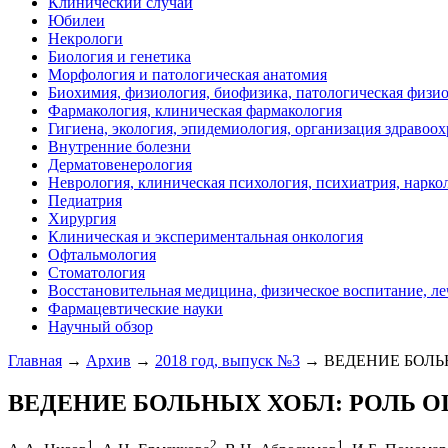
Клинический случай
Юбилеи
Некрологи
Биология и генетика
Морфология и патологическая анатомия
Биохимия, физиология, биофизика, патологическая физи
Фармакология, клиническая фармакология
Гигиена, экология, эпидемиология, организация здравоо
Внутренние болезни
Дерматовенерология
Неврология, клиническая психология, психиатрия, нарко
Педиатрия
Хирургия
Клиническая и экспериментальная онкология
Офтальмология
Стоматология
Восстановительная медицина, физическое воспитание, ле
Фармацевтические науки
Научный обзор
Главная
→
Архив
→
2018 год, выпуск №3
→ ВЕДЕНИЕ БОЛЬ
ВЕДЕНИЕ БОЛЬНЫХ ХОБЛ: РОЛЬ 
1
2
1