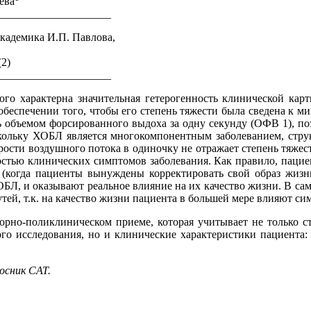
ева
_____________________
кадемика И.П. Павлова,
(2)
_____________________
го характерна значительная гетерогенность клинической карт
 обеспечении того, чтобы его степень тяжести была сведена к м
ь объемом форсированного выдоха за одну секунду (ОФВ 1), п
скольку ХОБЛ является многокомпонентным заболеванием, стр
корости воздушного потока в одиночку не отражает степень тяж
ностью клинических симптомов заболевания. Как правило, паци
(когда пациенты вынуждены корректировать свой образ жизн
БЛ, и оказывают реальное влияние на их качество жизни. В са
утей, т.к. на качество жизни пациента в большей мере влияют 
торно-поликлиническом приеме, которая учитывает не только 
ого исследования, но и клинические характеристики пациента
осник CAT.