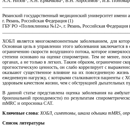
А.А. Низов
, А.Н. Ермачкова
, В.Н. Абросимов
, И.Б. Пономар
______________________________________________________
Рязанский государственный медицинский университет имени а
г. Рязань, Российская Федерация (1)
ГБУ РО «Поликлиника №12», г. Рязань, Российская Федерация 
______________________________________________________
ХОБЛ является многокомпонентным заболеванием, для которо
Основная цель в управлении этого заболевания заключается в
ограничению скорости воздушного потока, которое измерялос
степени основано на оценке спирометрии. Тем не менее, по
органах, а не только в легких. Таким образом, ограничение с
прогностическую ценность, он слабо коррелирует с выражен
оказыают существенное влияние на их повседневную жизнь 
ежедневную нагрузку, с которыми сталкиваются пациенты с ХО
здоровьем качеством жизни, чем с обструкцией дыхательных п
В данной статье представлена оценка заболевания на амбула
бронхиальной проходимости) по результатам спирометрическ
mMRC и опросника СAT.
Ключевые слова
:
ХОБЛ, симптомы, шкала одышки
mMRS, опр
Список литературы