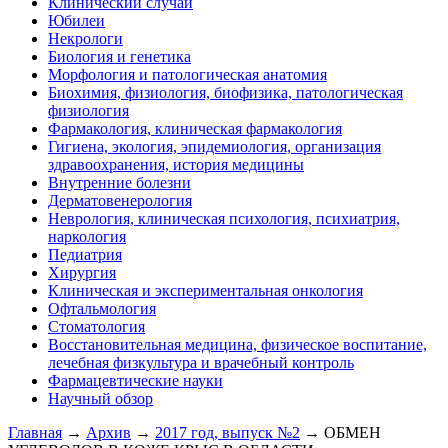
Клинический случай
Юбилеи
Некрологи
Биология и генетика
Морфология и патологическая анатомия
Биохимия, физиология, биофизика, патологическая
физиология
Фармакология, клиническая фармакология
Гигиена, экология, эпидемиология, организация
здравоохранения, история медицины
Внутренние болезни
Дерматовенерология
Неврология, клиническая психология, психиатрия,
наркология
Педиатрия
Хирургия
Клиническая и экспериментальная онкология
Офтальмология
Стоматология
Восстановительная медицина, физическое воспитание,
лечебная физкультура и врачебный контроль
Фармацевтические науки
Научный обзор
Главная
→
Архив
→
2017 год, выпуск №2
→ ОБМЕН