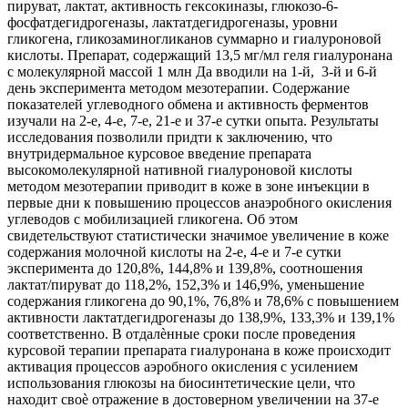
пируват, лактат, активность гексокиназы, глюкозо-6-
фосфатдегидрогеназы, лактатдегидрогеназы, уровни
гликогена, гликозаминогликанов суммарно и гиалуроновой
кислоты. Препарат, содержащий 13,5 мг/мл геля гиалуронана
с молекулярной массой 1 млн Да вводили на 1-й, 3-й и 6-й
день эксперимента методом мезотерапии. Содержание
показателей углеводного обмена и активность ферментов
изучали на 2-е, 4-е, 7-е, 21-е и 37-е сутки опыта. Результаты
исследования позволили придти к заключению, что
внутридермальное курсовое введение препарата
высокомолекулярной нативной гиалуроновой кислоты
методом мезотерапии приводит в коже в зоне инъекции в
первые дни к повышению процессов анаэробного окисления
углеводов с мобилизацией гликогена. Об этом
свидетельствуют статистически значимое увеличение в коже
содержания молочной кислоты на 2-е, 4-е и 7-е сутки
эксперимента до 120,8%, 144,8% и 139,8%, соотношения
лактат/пируват до 118,2%, 152,3% и 146,9%, уменьшение
содержания гликогена до 90,1%, 76,8% и 78,6% с повышением
активности лактатдегидрогеназы до 138,9%, 133,3% и 139,1%
соответственно. В отдалѐнные сроки после проведения
курсовой терапии препарата гиалуронана в коже происходит
активация процессов аэробного окисления с усилением
использования глюкозы на биосинтетические цели, что
находит своѐ отражение в достоверном увеличении на 37-е