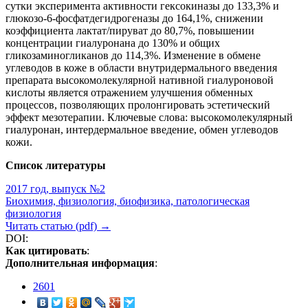
сутки эксперимента активности гексокиназы до 133,3% и
глюкозо-6-фосфатдегидрогеназы до 164,1%, снижении
коэффициента лактат/пируват до 80,7%, повышении
концентрации гиалуронана до 130% и общих
гликозаминогликанов до 114,3%. Изменение в обмене
углеводов в коже в области внутридермального введения
препарата высокомолекулярной нативной гиалуроновой
кислоты является отражением улучшения обменных
процессов, позволяющих пролонгировать эстетический
эффект мезотерапии. Ключевые слова: высокомолекулярный
гиалуронан, интердермальное введение, обмен углеводов
кожи.
Список литературы
2017 год, выпуск №2
Биохимия, физиология, биофизика, патологическая
физиология
Читать статью (pdf) →
DOI:
Как цитировать
:
Дополнительная информация
:
2601