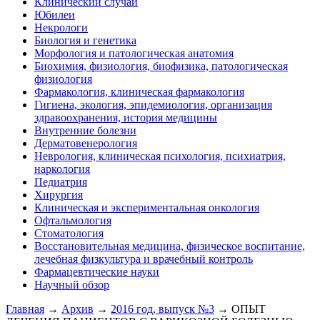
Клинический случай
Юбилеи
Некрологи
Биология и генетика
Морфология и патологическая анатомия
Биохимия, физиология, биофизика, патологическая
физиология
Фармакология, клиническая фармакология
Гигиена, экология, эпидемиология, организация
здравоохранения, история медицины
Внутренние болезни
Дерматовенерология
Неврология, клиническая психология, психиатрия,
наркология
Педиатрия
Хирургия
Клиническая и экспериментальная онкология
Офтальмология
Стоматология
Восстановительная медицина, физическое воспитание,
лечебная физкультура и врачебный контроль
Фармацевтические науки
Научный обзор
Главная
→
Архив
→
2016 год, выпуск №3
→ ОПЫТ