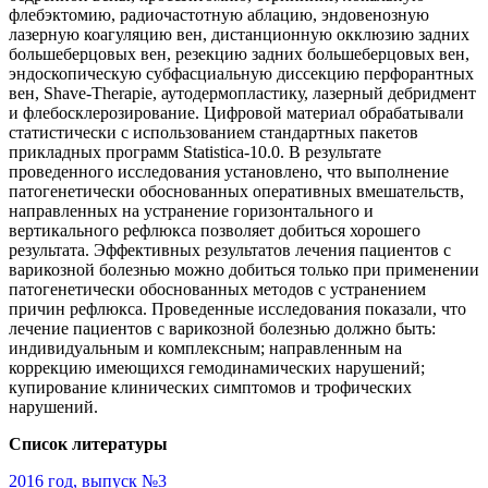
флебэктомию, радиочастотную аблацию, эндовенозную
лазерную коагуляцию вен, дистанционную окклюзию задних
большеберцовых вен, резекцию задних большеберцовых вен,
эндоскопическую субфасциальную диссекцию перфорантных
вен, Shave-Тherapie, аутодермопластику, лазерный дебридмент
и флебосклерозирование. Цифровой материал обрабатывали
статистически с использованием стандартных пакетов
прикладных программ Statistica-10.0. В результате
проведенного исследования установлено, что выполнение
патогенетически обоснованных оперативных вмешательств,
направленных на устранение горизонтального и
вертикального рефлюкса позволяет добиться хорошего
результата. Эффективных результатов лечения пациентов с
варикозной болезнью можно добиться только при применении
патогенетически обоснованных методов с устранением
причин рефлюкса. Проведенные исследования показали, что
лечение пациентов с варикозной болезнью должно быть:
индивидуальным и комплексным; направленным на
коррекцию имеющихся гемодинамических нарушений;
купирование клинических симптомов и трофических
нарушений.
Список литературы
2016 год, выпуск №3