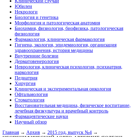
Клинический случай
Юбилеи
Некрологи
Биология и генетика
Морфология и патологическая анатомия
Биохимия, физиология, биофизика, патологическая
физиология
Фармакология, клиническая фармакология
Гигиена, экология, эпидемиология, организация
здравоохранения, история медицины
Внутренние болезни
Дерматовенерология
Неврология, клиническая психология, психиатрия,
наркология
Педиатрия
Хирургия
Клиническая и экспериментальная онкология
Офтальмология
Стоматология
Восстановительная медицина, физическое воспитание,
лечебная физкультура и врачебный контроль
Фармацевтические науки
Научный обзор
Главная
→
Архив
→
2015 год, выпуск №4
→