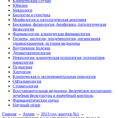
Клинический случай
Юбилеи
Некрологи
Биология и генетика
Морфология и патологическая анатомия
Биохимия, физиология, биофизика, патологическая
физиология
Фармакология, клиническая фармакология
Гигиена, экология, эпидемиология, организация
здравоохранения, история медицины
Внутренние болезни
Дерматовенерология
Неврология, клиническая психология, психиатрия,
наркология
Педиатрия
Хирургия
Клиническая и экспериментальная онкология
Офтальмология
Стоматология
Восстановительная медицина, физическое воспитание,
лечебная физкультура и врачебный контроль
Фармацевтические науки
Научный обзор
Главная
→
Архив
→
2013 год, выпуск №1
→