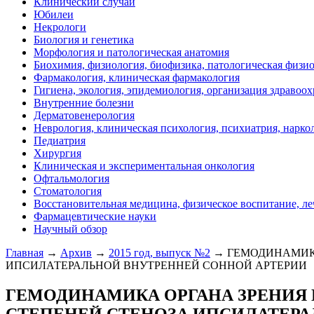
Клинический случай
Юбилеи
Некрологи
Биология и генетика
Морфология и патологическая анатомия
Биохимия, физиология, биофизика, патологическая физи
Фармакология, клиническая фармакология
Гигиена, экология, эпидемиология, организация здравоо
Внутренние болезни
Дерматовенерология
Неврология, клиническая психология, психиатрия, нарко
Педиатрия
Хирургия
Клиническая и экспериментальная онкология
Офтальмология
Стоматология
Восстановительная медицина, физическое воспитание, ле
Фармацевтические науки
Научный обзор
Главная
→
Архив
→
2015 год, выпуск №2
→ ГЕМОДИНАМИКА
ИПСИЛАТЕРАЛЬНОЙ ВНУТРЕННЕЙ СОННОЙ АРТЕРИИ
ГЕМОДИНАМИКА ОРГАНА ЗРЕНИЯ