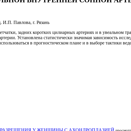
АЛЬНОЙ ВНУТРЕННЕЙ СОННОЙ АРТ
 И.П. Павлова, г. Рязань
сетчатки, задних коротких цилиарных артериях и в увеальном т
артерии. Установлена статистически значимая зависимость исс
использоваться в прогностическом плане и в выборе тактики ве
ОРАЗРЕШЕНИЯ У ЖЕНЩИНЫ С АХОНДРОПЛАЗИЕЙ
просмотр