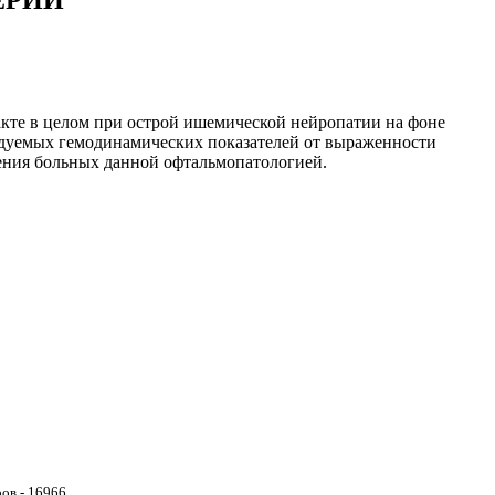
ЕРИИ
ракте в целом при острой ишемической нейропатии на фоне
ледуемых гемодинамических показателей от выраженности
дения больных данной офтальмопатологией.
ов - 16966