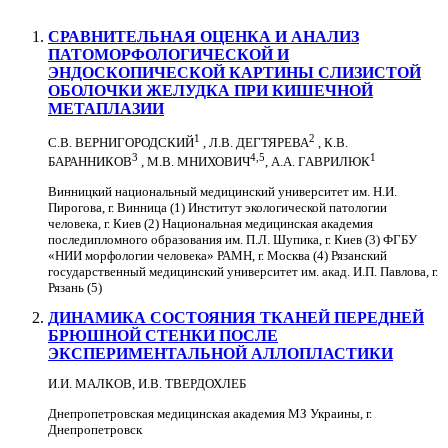
СРАВНИТЕЛЬНАЯ ОЦЕНКА И АНАЛИЗ
ПАТОМОРФОЛОГИЧЕСКОЙ И
ЭНДОСКОПИЧЕСКОЙ КАРТИНЫ СЛИЗИСТОЙ
ОБОЛОЧКИ ЖЕЛУДКА ПРИ КИШЕЧНОЙ
МЕТАПЛАЗИИ
1
2
С.В. ВЕРНИГОРОДСКИЙ
, Л.В. ДЕГТЯРЕВА
, К.В.
3
4,5
1
БАРАННИКОВ
, М.В. МНИХОВИЧ
, А.А. ГАВРИЛЮК
Винницкий национальный медицинский университет им. Н.И.
Пирогова, г. Винница (1) Институт экологической патологии
человека, г. Киев (2) Национальная медицинская академия
последипломного образования им. П.Л. Шупика, г. Киев (3) ФГБУ
«НИИ морфологии человека» РАМН, г. Москва (4) Рязанский
государственный медицинский университет им. акад. И.П. Павлова, г.
Рязань (5)
ДИНАМИКА СОСТОЯНИЯ ТКАНЕЙ ПЕРЕДНЕЙ
БРЮШНОЙ СТЕНКИ ПОСЛЕ
ЭКСПЕРИМЕНТАЛЬНОЙ АЛЛОПЛАСТИКИ
И.И. МАЛКОВ, И.В. ТВЕРДОХЛЕБ
Днепропетровская медицинская академия МЗ Украины, г.
Днепропетровск