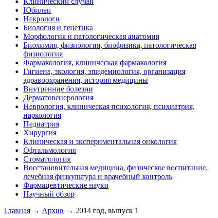
Клинический случай
Юбилеи
Некрологи
Биология и генетика
Морфология и патологическая анатомия
Биохимия, физиология, биофизика, патологическая
физиология
Фармакология, клиническая фармакология
Гигиена, экология, эпидемиология, организация
здравоохранения, история медицины
Внутренние болезни
Дерматовенерология
Неврология, клиническая психология, психиатрия,
наркология
Педиатрия
Хирургия
Клиническая и экспериментальная онкология
Офтальмология
Стоматология
Восстановительная медицина, физическое воспитание,
лечебная физкультура и врачебный контроль
Фармацевтические науки
Научный обзор
Главная
→
Архив
→ 2014 год, выпуск 1