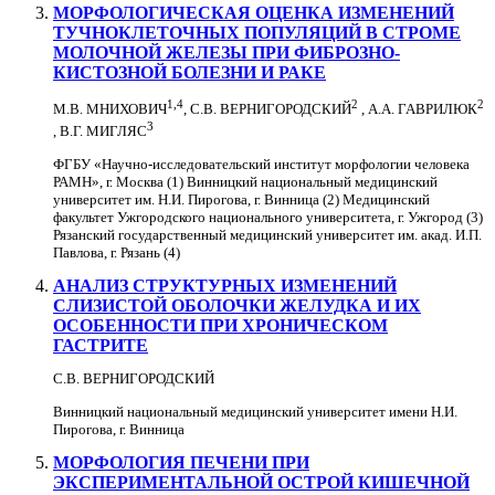
МОРФОЛОГИЧЕСКАЯ ОЦЕНКА ИЗМЕНЕНИЙ
ТУЧНОКЛЕТОЧНЫХ ПОПУЛЯЦИЙ В СТРОМЕ
МОЛОЧНОЙ ЖЕЛЕЗЫ ПРИ ФИБРОЗНО-
КИСТОЗНОЙ БОЛЕЗНИ И РАКЕ
1,4
2
2
М.В. МНИХОВИЧ
, С.В. ВЕРНИГОРОДСКИЙ
, А.А. ГАВРИЛЮК
3
, В.Г. МИГЛЯС
ФГБУ «Научно-исследовательский институт морфологии человека
РАМН», г. Москва (1) Винницкий национальный медицинский
университет им. Н.И. Пирогова, г. Винница (2) Медицинский
факультет Ужгородского национального университета, г. Ужгород (3)
Рязанский государственный медицинский университет им. акад. И.П.
Павлова, г. Рязань (4)
АНАЛИЗ СТРУКТУРНЫХ ИЗМЕНЕНИЙ
СЛИЗИСТОЙ ОБОЛОЧКИ ЖЕЛУДКА И ИХ
ОСОБЕННОСТИ ПРИ ХРОНИЧЕСКОМ
ГАСТРИТЕ
С.В. ВЕРНИГОРОДСКИЙ
Винницкий национальный медицинский университет имени Н.И.
Пирогова, г. Винница
МОРФОЛОГИЯ ПЕЧЕНИ ПРИ
ЭКСПЕРИМЕНТАЛЬНОЙ ОСТРОЙ КИШЕЧНОЙ