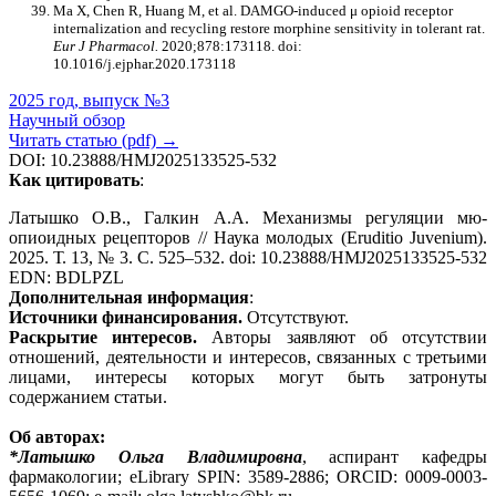
Ma X, Chen R, Huang M, et al. DAMGO-induced μ opioid receptor
internalization and recycling restore morphine sensitivity in tolerant rat.
Eur J Pharmacol.
2020;878:173118. doi:
10.1016/j.ejphar.2020.173118
2025 год, выпуск №3
Научный обзор
Читать статью (pdf) →
DOI: 10.23888/HMJ2025133525-532
Как цитировать
:
Латышко О.В., Галкин А.А. Механизмы регуляции мю-
опиоидных рецепторов // Наука молодых (Eruditio Juvenium).
2025. Т. 13, № 3. С. 525–532. doi: 10.23888/HMJ2025133525-532
EDN: BDLPZL
Дополнительная информация
:
Источники финансирования.
Отсутствуют.
Раскрытие интересов.
Авторы заявляют об отсутствии
отношений, деятельности и интересов, связанных с третьими
лицами, интересы которых могут быть затронуты
содержанием статьи.
Об авторах:
*Латышко Ольга Владимировна
, аспирант кафедры
фармакологии; eLibrary SPIN: 3589-2886; ORCID: 0009-0003-