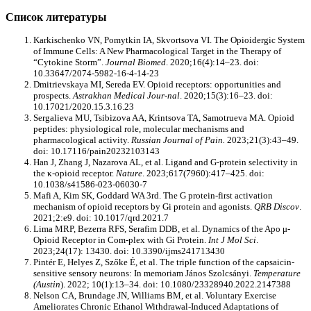
Список литературы
Karkischenko VN, Pomytkin IA, Skvortsova VI. The Opioidergic System
of Immune Cells: A New Pharmacological Target in the Therapy of
“Cytokine Storm”.
Journal Biomed
. 2020;16(4):14–23. doi:
10.33647/2074-5982-16-4-14-23
Dmitrievskaya MI, Sereda EV. Opioid receptors: opportunities and
prospects.
Astrakhan Medical Jour-nal
. 2020;15(3):16–23. doi:
10.17021/2020.15.3.16.23
Sergalieva MU, Tsibizova AA, Krintsova TA, Samotrueva MA. Opioid
peptides: physiological role, molecular mechanisms and
pharmacological activity.
Russian Journal of Pain.
2023;21(3):43–49.
doi: 10.17116/pain20232103143
Han J, Zhang J, Nazarova AL, et al. Ligand and G-protein selectivity in
the κ-opioid receptor.
Nature
. 2023;617(7960):417–425. doi:
10.1038/s41586-023-06030-7
Mafi A, Kim SK, Goddard WA 3rd. The G protein-first activation
mechanism of opioid receptors by Gi protein and agonists.
QRB Discov
.
2021;2:e9. doi: 10.1017/qrd.2021.7
Lima MRP, Bezerra RFS, Serafim DDB, et al. Dynamics of the Apo μ-
Opioid Receptor in Com-plex with Gi Protein.
Int J Mol Sci
.
2023;24(17): 13430. doi: 10.3390/ijms241713430
Pintér E, Helyes Z, Szőke É, et al. The triple function of the capsaicin-
sensitive sensory neurons: In memoriam János Szolcsányi.
Temperature
(Austin
). 2022; 10(1):13–34. doi: 10.1080/23328940.2022.2147388
Nelson CA, Brundage JN, Williams BM, et al. Voluntary Exercise
Ameliorates Chronic Ethanol Withdrawal-Induced Adaptations of