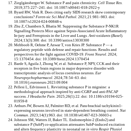
Zieglgänsberger W. Substance P and pain chronicity.
Cell Tissue Res.
2019;375:227–241. doi: 10.1007/s00441-018-2922-y
Byard RW, Vink R. Does citing early SIDS research skew contemporary
conclusions?
Foren-sic Sci Med Pathol.
2021;21:981–983. doi:
10.1007/s12024-024-00848-x
Zhu Z, Chambers S, Bhatia M. Suppressing the Substance P-NK1R
Signalling Protects Mice against Sepsis-Associated Acute Inflammatory
In-jury and Ferroptosis in the Liver and Lungs.
Anti-oxidants
(
Basel
).
2024;13(3):300. doi: 10.3390/antiox13030300
Mehboob R, Oehme P, Anwar T, von Kries JP. Substance P — a
regulatory peptide with defense and repair functions. Results and
perspectives for the fight against COVID-19.
Front Neurol
. 2024;
15:1370454. doi: 10.3389/fneur.2024.1370454
Barde S, Aguila J, Zhong W, et al. Substance P, NPY, CCK and their
receptors in five brain regions in major depressive disorder with
transcriptomic analysis of locus coeruleus neurons.
Eur
Neuropsychopharmacol
. 2024;78:54–63. doi:
10.1016/j.euroneuro.2023.09.004
Pellesi L, Edvinsson L. Revisiting substance P in migraine: a
methodological approach inspired by anti-CGRP and anti-PACAP
success.
J Headache Pain
. 2025;26(1):22. doi: 10.1186/s10194-025-
01959-8
Arthurs JW, Bowen AJ, Palmiter RD, et al. Para-brachial tachykinin1-
expressing neurons involved in state-dependent breathing control.
Nat
Commun
. 2023;14(1):963. doi: 10.1038/s41467-023-36603-z
Johnson SM, Watters JJ, Baker TL. Endomorphin-2 (Endo2) and
substance P (SubP) co-application attenuates SubP-induced excitation
and alters frequency plasticity in neonatal rat
in vitro
Respir Physiol