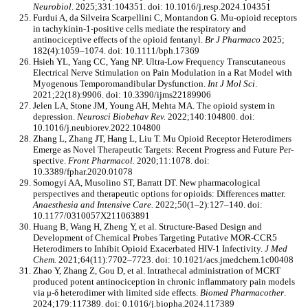
Neurobiol
. 2025;331:104351. doi: 10.1016/j.resp.2024.104351
Furdui A, da Silveira Scarpellini C, Montandon G. Mu-opioid receptors
in tachykinin-1-positive cells mediate the respiratory and
antinociceptive effects of the opioid fentanyl.
Br J Pharmaco
2025;
182(4):1059–1074. doi: 10.1111/bph.17369
Hsieh YL, Yang CC, Yang NP. Ultra-Low Frequency Transcutaneous
Electrical Nerve Stimulation on Pain Modulation in a Rat Model with
Myogenous Temporomandibular Dysfunction.
Int J Mol Sci
.
2021;22(18):9906. doi: 10.3390/ijms22189906
Jelen LA, Stone JM, Young AH, Mehta MA. The opioid system in
depression.
Neurosci Biobehav Rev.
2022;140:104800. doi:
10.1016/j.neubiorev.2022.104800
Zhang L, Zhang JT, Hang L, Liu T. Mu Opioid Receptor Heterodimers
Emerge as Novel Therapeutic Targets: Recent Progress and Future Per-
spective.
Front Pharmacol.
2020;11:1078. doi:
10.3389/fphar.2020.01078
Somogyi AA, Musolino ST, Barratt DT. New pharmacological
perspectives and therapeutic options for opioids: Differences matter.
Anaesthesia and Intensive Care.
2022;50(1–2):127–140. doi:
10.1177/0310057X211063891
Huang B, Wang H, Zheng Y, et al. Structure-Based Design and
Development of Chemical Probes Targeting Putative MOR-CCR5
Heterodimers to Inhibit Opioid Exacerbated HIV-1 Infectivity.
J Med
Chem.
2021;64(11):7702–7723. doi: 10.1021/acs.jmedchem.1c00408
Zhao Y, Zhang Z, Gou D, et al. Intrathecal administration of MCRT
produced potent antinociception in chronic inflammatory pain models
via μ-δ heterodimer with limited side effects.
Biomed Pharmacother
.
2024;179:117389. doi: 0.1016/j.biopha.2024.117389