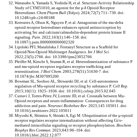
Watanabe A, Yamada S, Yoshida H, et al. Structure-Activity Relationship
Study of CYM51010, an agonist for the μ-δ Opioid Receptor
Heterodimer.
Chem Pharm Bull (Tokyo
). 2024;72(7):711–730. doi:
10.1248/cpb.c24-00188
Keresztes A, Olson K, Nguyen P, et al. Antagonism of the mu-delta
opioid receptor heterodimer enhances opioid antinociception by
activating Src and calcium/calmodulin-dependent protein kinase II
signaling.
Pain
. 2022;163(1):146–158. doi:
10.1097/j.pain.0000000000002320
Lipiński PFJ, Matalińska J. Fentanyl Structure as a Scaffold for
Opioid/Non-Opioid Multitarget Analgesics.
Int J Mol Sci.
2022;23(5):2766. doi: 10.3390/ijms23052766
Pfeiffer M, Kirscht S, Stumm R, et al. Heterodimerization of substance P
and mu-opioid receptors regulates receptor trafficking and
resensitization.
J Biol Chem
. 2003;278(51):51630-7. doi:
10.1074/jbc.M307095200
Bowman SL, Soohoo AL, Shiwarski DJ, et al. Cell-autonomous
regulation of Mu-opioid receptor recycling by substance P.
Cell Rep
.
2015;10(11): 1925–1936. doi: 10.1016/j.celrep.2015.02.045
Cuitavi J, Torres-Pérez JV, Lorente JD, et al. Crosstalk between Mu-
Opioid receptors and neuro-inflammation: Consequences for drug
addiction and pain.
Neurosci Biobehav Rev
. 2023;145:105011. doi:
10.1016/j.neubiorev.2022.105011
Miyoshi K, Shimizu S, Shiraki A, Egi M. Ubiquitination of the μ-opioid
receptor regulates receptor internalization without affecting Gi/o-
mediated intracellular signaling or receptor phosphorylation.
Biochem
Biophys Res Commun.
2023;643:96–104. doi:
10.1016/j.bbrc.2022.12.077