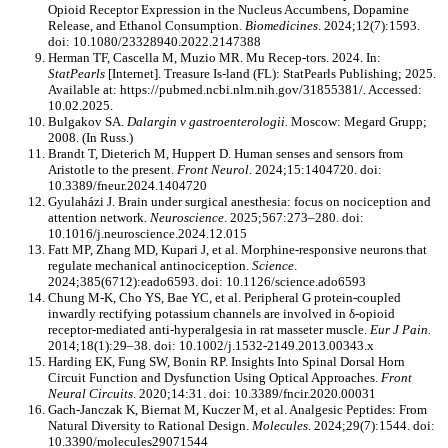
Opioid Receptor Expression in the Nucleus Accumbens, Dopamine
Release, and Ethanol Consumption.
Biomedicines
. 2024;12(7):1593.
doi: 10.1080/23328940.2022.2147388
Herman TF, Cascella M, Muzio MR. Mu Recep-tors. 2024. In:
StatPearls
[Internet]. Treasure Is-land (FL): StatPearls Publishing; 2025.
Available at: https://pubmed.ncbi.nlm.nih.gov/31855381/. Accessed:
10.02.2025.
Bulgakov SA.
Dalargin v gastroenterologii.
Moscow: Megard Grupp;
2008. (In Russ.)
Brandt T, Dieterich M, Huppert D. Human senses and sensors from
Aristotle to the present.
Front Neurol.
2024;15:1404720. doi:
10.3389/fneur.2024.1404720
Gyulaházi J. Brain under surgical anesthesia: focus on nociception and
attention network.
Neuroscience
. 2025;567:273–280. doi:
10.1016/j.neuroscience.2024.12.015
Fatt MP, Zhang MD, Kupari J, et al. Morphine-responsive neurons that
regulate mechanical antinociception.
Science
.
2024;385(6712):eado6593. doi: 10.1126/science.ado6593
Chung M-K, Cho YS, Bae YC, et al. Peripheral G protein-coupled
inwardly rectifying potassium channels are involved in δ-opioid
receptor-mediated anti-hyperalgesia in rat masseter muscle.
Eur J Pain.
2014;18(1):29–38. doi: 10.1002/j.1532-2149.2013.00343.x
Harding EK, Fung SW, Bonin RP. Insights Into Spinal Dorsal Horn
Circuit Function and Dysfunction Using Optical Approaches.
Front
Neural Circuits
. 2020;14:31. doi: 10.3389/fncir.2020.00031
Gach-Janczak K, Biernat M, Kuczer M, et al. Analgesic Peptides: From
Natural Diversity to Rational Design.
Molecules
. 2024;29(7):1544. doi:
10.3390/molecules29071544