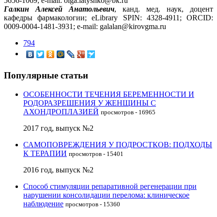
5656-1069; e-mail: olga.latyshko@bk.ru
Галкин Алексей Анатольевич
, канд. мед. наук, доцент
кафедры фармакологии; eLibrary SPIN: 4328-4911; ORCID:
0009-0004-1481-3931; e-mail: galalan@kirovgma.ru
794
Популярные статьи
ОСОБЕННОСТИ ТЕЧЕНИЯ БЕРЕМЕННОСТИ И
РОДОРАЗРЕШЕНИЯ У ЖЕНЩИНЫ С
АХОНДРОПЛАЗИЕЙ
просмотров - 16965
2017 год, выпуск №2
САМОПОВРЕЖДЕНИЯ У ПОДРОСТКОВ: ПОДХОДЫ
К ТЕРАПИИ
просмотров - 15401
2016 год, выпуск №2
Способ стимуляции репаративной регенерации при
нарушении консолидации перелома: клиническое
наблюдение
просмотров - 15360