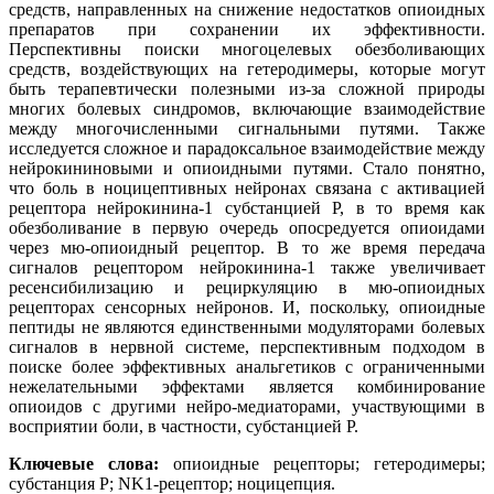
средств, направленных на снижение недостатков опиоидных
препаратов при сохранении их эффективности.
Перспективны поиски многоцелевых обезболивающих
средств, воздействующих на гетеродимеры, которые могут
быть терапевтически полезными из-за сложной природы
многих болевых синдромов, включающие взаимодействие
между многочисленными сигнальными путями. Также
исследуется сложное и парадоксальное взаимодействие между
нейрокининовыми и опиоидными путями. Стало понятно,
что боль в ноцицептивных нейронах связана с активацией
рецептора нейрокинина-1 субстанцией P, в то время как
обезболивание в первую очередь опосредуется опиоидами
через мю-опиоидный рецептор. В то же время передача
сигналов рецептором нейрокинина-1 также увеличивает
ресенсибилизацию и рециркуляцию в мю-опиоидных
рецепторах сенсорных нейронов. И, поскольку, опиоидные
пептиды не являются единственными модуляторами болевых
сигналов в нервной системе, перспективным подходом в
поиске более эффективных анальгетиков с ограниченными
нежелательными эффектами является комбинирование
опиоидов с другими нейро-медиаторами, участвующими в
восприятии боли, в частности, субстанцией Р.
Ключевые слова:
опиоидные рецепторы; гетеродимеры;
субстанция P; NK1-рецептор; ноцицепция.