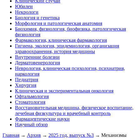
Клинический случай
Юбилеи
Некрологи
Биология и генетика
Морфология и патологическая анатомия
Биохимия, физиология, биофизика, патологическая
физиология
Фармакология, клиническая фармакология
Гигиена, экология, эпидемиология, организация
здравоохранения, история медицины
Внутренние болезни
Дерматовенерология
Неврология, клиническая психология, психиатрия,
наркология
Педиатрия
Хирургия
Клиническая и экспериментальная онкология
Офтальмология
Стоматология
Восстановительная медицина, физическое воспитание,
лечебная физкультура и врачебный контроль
Фармацевтические науки
Научный обзор
Главная
→
Архив
→
2025 год, выпуск №3
→ Механизмы