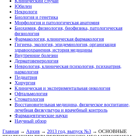
Клинический случай
Юбилеи
Некрологи
Биология и генетика
Морфология и патологическая анатомия
Биохимия, физиология, биофизика, патологическая
физиология
Фармакология, клиническая фармакология
Гигиена, экология, эпидемиология, организация
здравоохранения, история медицины
Внутренние болезни
Дерматовенерология
Неврология, клиническая психология, психиатрия,
наркология
Педиатрия
Хирургия
Клиническая и экспериментальная онкология
Офтальмология
Стоматология
Восстановительная медицина, физическое воспитание,
лечебная физкультура и врачебный контроль
Фармацевтические науки
Научный обзор
Главная
→
Архив
→
2013 год, выпуск №3
→ ОСНОВНЫЕ