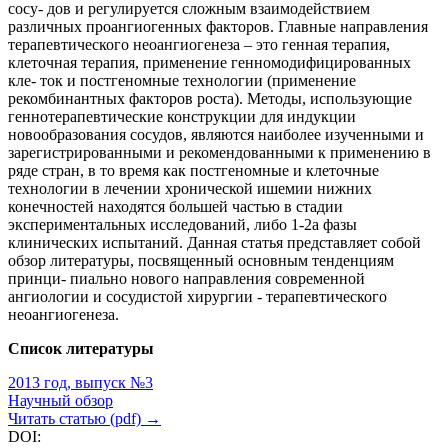
сосу- дов и регулируется сложным взаимодействием
различных проангиогенных факторов. Главные направления
терапевтического неоангиогенеза – это генная терапия,
клеточная терапия, применение генномодифицированных
кле- ток и постгеномные технологии (применение
рекомбинантных факторов роста). Методы, использующие
геннотерапевтические конструкции для индукции
новообразования сосудов, являются наиболее изученными и
зарегистрированными и рекомендованными к применению в
ряде стран, в то время как постгеномные и клеточные
технологии в лечении хронической ишемии нижних
конечностей находятся большей частью в стадии
экспериментальных исследований, либо 1-2а фазы
клинических испытаний. Данная статья представляет собой
обзор литературы, посвященный основным тенденциям
принци- пиально нового направления современной
ангиологии и сосудистой хирургии - терапевтического
неоангиогенеза.
Список литературы
2013 год, выпуск №3
Научный обзор
Читать статью (pdf) →
DOI: