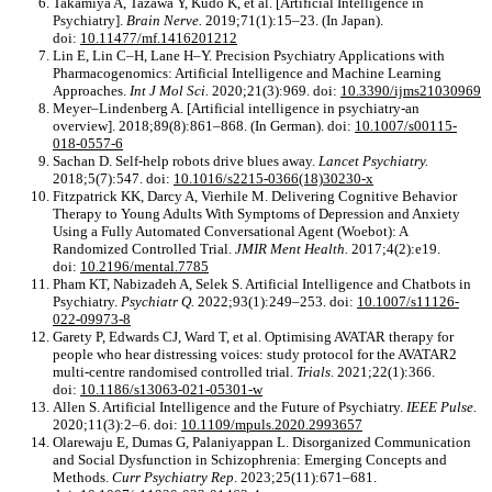
Takamiya A, Tazawa Y, Kudo K, et al. [Artificial Intelligence in
Psychiatry].
Brain Nerve.
2019;71(1):15–23. (In Japan).
doi:
10.11477/mf.1416201212
Lin E, Lin C–H, Lane H–Y. Precision Psychiatry Applications with
Pharmacogenomics: Artificial Intelligence and Machine Learning
Approaches.
Int J Mol Sci.
2020;21(3):969. doi:
10.3390/ijms21030969
Meyer–Lindenberg A. [Artificial intelligence in psychiatry-an
overview]. 2018;89(8):861–868. (In German). doi:
10.1007/s00115-
018-0557-6
Sachan D. Self-help robots drive blues away.
Lancet Psychiatry.
2018;5(7):547. doi:
10.1016/s2215-0366(18)30230-x
Fitzpatrick KK, Darcy A, Vierhile M. Delivering Cognitive Behavior
Therapy to Young Adults With Symptoms of Depression and Anxiety
Using a Fully Automated Conversational Agent (Woebot): A
Randomized Controlled Trial.
JMIR Ment Health.
2017;4(2):e19.
doi:
10.2196/mental.7785
Pham KT, Nabizadeh A, Selek S. Artificial Intelligence and Chatbots in
Psychiatry.
Psychiatr Q.
2022;93(1):249–253. doi:
10.1007/s11126-
022-09973-8
Garety P, Edwards CJ, Ward T, et al. Optimising AVATAR therapy for
people who hear distressing voices: study protocol for the AVATAR2
multi-centre randomised controlled trial.
Trials
. 2021;22(1):366.
doi:
10.1186/s13063-021-05301-w
Allen S. Artificial Intelligence and the Future of Psychiatry.
IEEE Pulse.
2020;11(3):2–6. doi:
10.1109/mpuls.2020.2993657
Olarewaju E, Dumas G, Palaniyappan L. Disorganized Communication
and Social Dysfunction in Schizophrenia: Emerging Concepts and
Methods.
Curr Psychiatry Rep
. 2023;25(11):671–681.