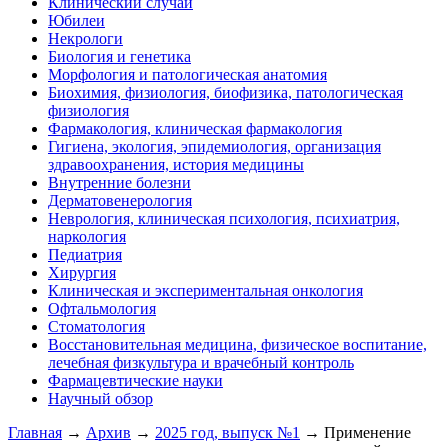
Клинический случай
Юбилеи
Некрологи
Биология и генетика
Морфология и патологическая анатомия
Биохимия, физиология, биофизика, патологическая
физиология
Фармакология, клиническая фармакология
Гигиена, экология, эпидемиология, организация
здравоохранения, история медицины
Внутренние болезни
Дерматовенерология
Неврология, клиническая психология, психиатрия,
наркология
Педиатрия
Хирургия
Клиническая и экспериментальная онкология
Офтальмология
Стоматология
Восстановительная медицина, физическое воспитание,
лечебная физкультура и врачебный контроль
Фармацевтические науки
Научный обзор
Главная
→
Архив
→
2025 год, выпуск №1
→ Применение