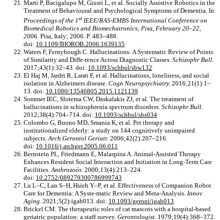
Marti P, Bacigalupo M, Giusti L, et al. Socially Assistive Robotics in the
Treatment of Behavioural and Psychological Symptoms of Dementia. In:
st
Proceedings of the 1
IEEE/RAS-EMBS International Conference on
Biomedical Robotics and Biomechatronics; Pisa, February 20–22,
2006
. Pisa, Italy; 2006. P. 483–488.
doi:
10.1109/BIOROB.2006.1639135
Waters F, Fernyhough C. Hallucinations: A Systematic Review of Points
of Similarity and Diffe-rence Across Diagnostic Classes.
Schizophr Bull.
2017;43(1):32–43. doi:
10.1093/schbul/sbw132
El Haj M, Jardri R, Larøi F, et al. Hallucinations, loneliness, and social
isolation in Alzheimers disease.
Cogn Neuropsychiatry.
2016;21(1):1–
13. doi:
10.1080/13546805.2015.1121139
Sommer IEC, Slotema CW, Daskalakis ZJ, et al. The treatment of
hallucinations in schizophrenia spectrum disorders.
Schizophr Bull.
2012;38(4):704–714. doi:
10.1093/schbul/sbs034
Colombo G, Buono MD, Smania K, et al. Pet therapy and
institutionalized elderly: a study on 144 cognitively unimpaired
subjects.
Arch Gerontol Geriatr.
2006;42(2):207–216.
doi:
10.1016/j.archger.2005.06.011
Bernstein PL, Friedmann E, Malaspina A. Animal-Assisted Therapy
Enhances Resident Social Interaction and Initiation in Long-Term Care
Facilities.
Anthrozoös
. 2000;13(4):213–224.
doi:
10.2752/089279300786999743
Lu L–C, Lan S–H, Hsieh Y–P, et al. Effectiveness of Companion Robot
Care for Dementia: A Syste-matic Review and Meta-Analysis.
Innov
Aging.
2021;5(2):igab013. doi:
10.1093/geroni/igab013
Brickel CM. The therapeutic roles of cat mascots with a hospital-based
geriatric population: a staff survey.
Gerontologist
. 1979;19(4):368–372.