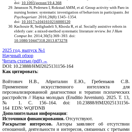
doi:
10.1093/geront/19.4.368
Jøranson N, Pedersen I, Rokstad AMM, et al. Group activity with Paro in
nursing homes: systematic investigation of behaviors in participants.
Int
Psychogeriatr.
2016;28(8):1345–1354.
doi:
10.1017/s1041610216000120
Kachouie R, Sedighadeli S, Khosla R, et al. Socially assistive robots in
elderly care: a mixed-method systematic literature review.
Int J Hum
Comput Int.
2014;30(5):369–393. doi:
10.1080/10447318.2013.873278
2025 год, выпуск №1
Научный обзор
Читать статью (pdf) →
DOI: 10.23888/HMJ2025131156-164
Как цитировать
:
Войтович Н.В., Абриталин Е.Ю., Гребеньков С.В.
Применение искусственного интеллекта для
персонализированной диагностики и терапии психических
расстройств // Наука молодых (Eruditio Juvenium). 2025. Т. 13,
№ 1. С. 156–164. doi: 10.23888/HMJ2025131156-
164 EDN:
WQFDNB
Дополнительная информация
:
Источники финансирования.
Отсутствуют.
Раскрытие интересов.
Авторы заявляют об отсутствии
отношений, деятельности и интересов, связанных с третьими