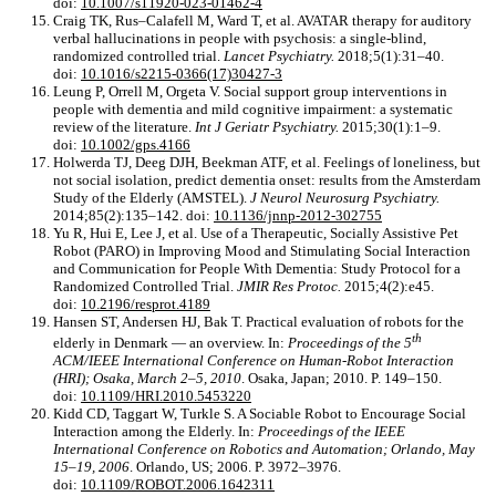
doi:
10.1007/s11920-023-01462-4
Craig TK, Rus–Calafell M, Ward T, et al. AVATAR therapy for auditory
verbal hallucinations in people with psychosis: a single-blind,
randomized controlled trial.
Lancet Psychiatry.
2018;5(1):31–40.
doi:
10.1016/s2215-0366(17)30427-3
Leung P, Orrell M, Orgeta V. Social support group interventions in
people with dementia and mild cognitive impairment: a systematic
review of the literature.
Int J Geriatr Psychiatry.
2015;30(1):1–9.
doi:
10.1002/gps.4166
Holwerda TJ, Deeg DJH, Beekman ATF, et al. Feelings of loneliness, but
not social isolation, predict dementia onset: results from the Amsterdam
Study of the Elderly (AMSTEL).
J Neurol Neurosurg Psychiatry.
2014;85(2):135–142. doi:
10.1136/jnnp-2012-302755
Yu R, Hui E, Lee J, et al. Use of a Therapeutic, Socially Assistive Pet
Robot (PARO) in Improving Mood and Stimulating Social Interaction
and Communication for People With Dementia: Study Protocol for a
Randomized Controlled Trial.
JMIR Res Protoc.
2015;4(2):e45.
doi:
10.2196/resprot.4189
Hansen ST, Andersen HJ, Bak T. Practical evaluation of robots for the
th
elderly in Denmark — an overview. In:
Proceedings of the 5
ACM/IEEE International Conference on Human-Robot Interaction
(HRI); Osaka, March 2–5, 2010
. Osaka, Japan; 2010. P. 149–150.
doi:
10.1109/HRI.2010.5453220
Kidd CD, Taggart W, Turkle S. A Sociable Robot to Encourage Social
Interaction among the Elderly. In:
Proceedings of the IEEE
International Conference on Robotics
and Automation; Orlando, May
15–19, 2006
. Orlando, US; 2006. P. 3972–3976.
doi:
10.1109/ROBOT.2006.1642311