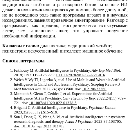
медицинских чат-ботов и разговорных ботов на основе ИИ
делает психолого-психиатрическую помощь более доступной,
но не последнюю роль такие программы играют и в научных
исследованиях, заменяя привычное анкетирование. Разговор с
программой, как правило, воспринимается испытуемыми
легче, чем заполнение анкет, что упрощает получение
необходимой информации.
Ключевые слова:
диагностика; медицинский чат-бот;
психиатрия; искусственный интеллект; машинное обучение.
Список литературы
Fakhoury M. Artificial Intelligence in Psychiatry.
Adv Exp Med Biol.
2019;1192:119–125. doi:
10.1007/978-981-32-9721-0_6
Welch V, Wy TJ, Ligezka A, et al. Use of Mobile and Wearable Artificial
Intelligence in Child and Adolescent Psychiatry: Scoping Review.
J
Med Internet Res.
2022;24(3):e33560. doi:
10.2196/33560
Monteith S, Glenn T, Geddes J, et al. Expectations for Artificial
Intelligence (AI) in Psychiatry.
Curr Psychiatry Rep.
2022;24(11):709–
721. doi:
10.1007/s11920-022-01378-5
Briganti G. Artificial Intelligence in Psychiatry.
Psychiatr Danub.
2023;35(Suppl 2):S15–S19.
Sun J, Dong Q–X, Wang S–W, et al. Artificial intelligence in psychiatry
research, diagnosis, and therapy.
Asian J Psychiatr.
2023;87:103705.
doi:
10.1016/j.ajp.2023.103705