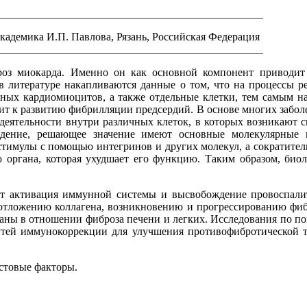
________________________________________________
адемика И.П. Павлова, Рязань, Российская Федерация
________________________________________________
з миокарда. Именно он как основной компонент приводит к
в литературе накапливаются данные о том, что на процессы 
дных кардиомиоцитов, а также отдельные клетки, тем самым н
ит к развитию фибрилляции предсердий. В основе многих забол
деятельности внутри различных клеток, в которых возникают 
дение, решающее значение имеют основные молекулярные 
тимулы с помощью интегринов и других молекул, а сократител
 органа, которая ухудшает его функцию. Таким образом, биоло
ит активация иммунной системы и высвобождение провоспали
отложению коллагена, возникновению и прогрессированию фибр
ы в отношении фиброза печени и легких. Исследования по пов
тей иммунокоррекции для улучшения противофибротической те
стовые факторы.