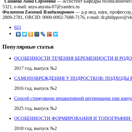
Синяева Анна Сергеевна
— ассистент кафедры поликлиническо
5321, e-mail: anya.anyuta-07@yandex.ru
Филиппов Евгений Владимирович
— д-р мед. наук, профессо
2809-2781, ORCID: 0000-0002-7688-7176, e-mail: dr.philippov@v
921
Популярные статьи
ОСОБЕННОСТИ ТЕЧЕНИЯ БЕРЕМЕННОСТИ И РОД
2017 год, выпуск №2
САМОПОВРЕЖДЕНИЯ У ПОДРОСТКОВ: ПОДХОДЫ 
2016 год, выпуск №2
Способ стимуляции репаративной регенерации при нару
2025 год, выпуск №2
ОСОБЕННОСТИ ФОРМИРОВАНИЯ И ТОПОГРАФИИ
2018 год, выпуск №2