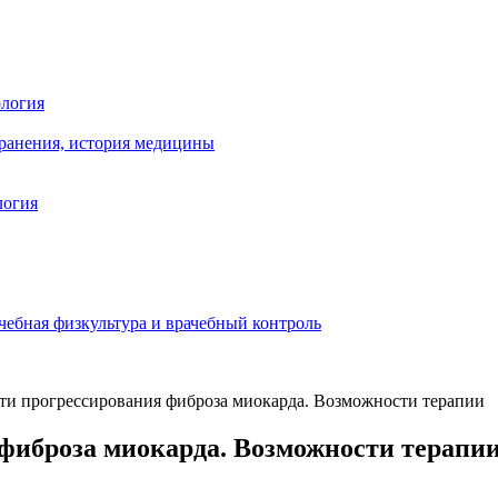
ология
хранения, история медицины
логия
чебная физкультура и врачебный контроль
и прогрессирования фиброза миокарда. Возможности терапии
фиброза миокарда. Возможности терапи