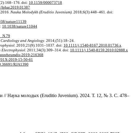
2):168–176. doi:
10.1159/000073718
/fphar.2019.01387
2–2016.
Nauka Molodykh (Eruditio Juvenium).
2018;6(3):448–461. doi:
038/nature11139
i:
10.1038/nature11044
l_N.79
. Cardiology and Angiology
. 2014;(51):18–24.
rophysiol.
2010;21(9):1031–1037. doi:
10.1111/j.1540-8167.2010.01736.x
 Electrophysiol.
2011;34(3):309–314. doi:
10.1111/j.1540-8159.2010.02888.x
annrheumdis-2019-216368
701X-2019-15-50-61
0.36691/RJA1390
Наука молодых (Eruditio Juvenium). 2024. Т. 12, № 3. С. 478–