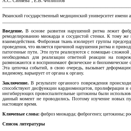
А.С. Синяева
, Е.В. Филиппов
_______________________________________________________
Рязанский государственный медицинский университет имени ак
_______________________________________________________
Введение.
В основе развития нарушений ритма лежит фибро
ремоделированию миокарда и сосудистой стенки. К тому же 
взаимодействия. Фиброзная ткань изолирует группы предсер
проведения, что является причиной нарушения ритма и привод
патогенные пути. Эти пути реализуются с помощью сложной 
необходимых для реализации ответной реакции на повреж
размножаются и воспринимают физические и биохимические с
Эта цепочка событий, в свою очередь, вызывает деформацию
видимому, варьирует от органа к органу.
Заключение.
В результате органного повреждения происход
способствуют дисфункции кардиомиоцитов, пролиферации и 
ингибирующих провоспалительные цитокины были использован
данный момент не проводились. Поэтому изучение новых пу
настоящее время.
Ключевые слова:
фиброз миокарда; фиброгенез; цитокины; ро
Список литературы