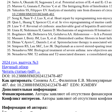
Saito A, Okazaki H, Sugawara I, et al. Potential action of IL-4 and IL-13 as
Marone G, Granata F, Pucino V, et al. The Intriguing Role of Interleukin 
Yakushin SS, Filippov EV. Analysis of mortality rate from diseases of cir
10.23888/HMJ201863448-461
Song K, Nam Y–J, Luo X, et al. Heart repair by reprogramming non-myocyte
Qian L, Huang Y, Spencer CI, et al. In vivo reprogramming of murine card
Liaw Y–F. Reversal of cirrhosis: anachievable goal of hepatitis B antiviral
Urata H, Nishimura H, Ganten D. Mechanisms of angiotensin H formation
Bogdanov AR, Derbeneva SA, Golubeva AA. Aldosterone — Is It a Potential
Massare J, Berry JM, Luo X, et al. Diminished cardiac fibrosis in heart fai
Dimas V, Ayers C, Daniels J, et al. Spironolactone therapy is associated w
Simpson RS, Lau SKC, Lee JK. Dupilumab as a novel steroid-sparing treat
Nenasheva NM. Biological treatment of severe asthma: new objectives an
Nenasheva NM. T2 asthma and T2-associated diseases: a consolidated app
2024 год, выпуск №3
Научный обзор
Читать статью (pdf) →
DOI: 10.23888/HMJ2024123478-487
Как цитировать
: Синяева А.С., Филиппов Е.В. Молекулярные п
487. doi: 10.23888/HMJ2024123478-487 EDN:
JGMDRV
Дополнительная информация
:
Финансирование.
Авторы заявляют об отсутствии финансиров
Конфликт интересов.
Авторы заявляют об отсутствии конфлик
Информация об авторах:
*