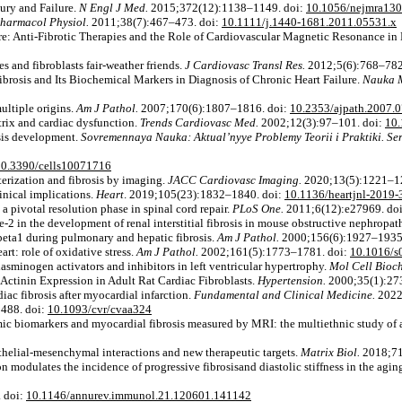
ury and Failure.
N Engl J Med.
2015;372(12):1138–1149. doi:
10.1056/nejmra13
harmacol Physiol.
2011;38(7):467–473. doi:
10.1111/j.1440-1681.2011.05531.x
re: Anti-Fibrotic Therapies and the Role of Cardiovascular Magnetic Resonance in 
 and fibroblasts fair-weather friends.
J Cardiovasc Transl Res.
2012;5(6):768–782
osis and Its Biochemical Markers in Diagnosis of Chronic Heart Failure.
Nauka M
ultiple origins.
Am J Pathol.
2007;170(6):1807–1816. doi:
10.2353/ajpath.2007.
trix and cardiac dysfunction.
Trends Cardiovasc Med
.
2002;12(3):97–101. doi:
10.
sis development.
Sovremennaya Nauka: Aktual’nyye Problemy Teorii i Praktiki. Ser
10.3390/cells10071716
terization and fibrosis by imaging.
JACC Cardiovasc Imaging.
2020;13(5):1221–1
nical implications.
Heart
. 2019;105(23):1832–1840. doi:
10.1136/heartjnl-2019
a pivotal resolution phase in spinal cord repair.
PLoS One.
2011;6(12):e27969. do
-2 in the development of renal interstitial fibrosis in mouse obstructive nephropat
beta1 during pulmonary and hepatic fibrosis.
Am J Pathol.
2000;156(6):1927–1935
rt: role of oxidative stress.
Am J Pathol.
2002;161(5):1773–1781. doi:
10.1016/s
sminogen activators and inhibitors in left ventricular hypertrophy.
Mol Cell Bioc
-Actinin Expression in Adult Rat Cardiac Fibroblasts.
Hypertension.
2000;35(1):27
ac fibrosis after myocardial infarction.
Fundamental and Clinical Medicine.
2022
488. doi:
10.1093/cvr/cvaa324
c biomarkers and myocardial fibrosis measured by MRI: the multiethnic study of a
thelial-mesenchymal interactions and new therapeutic targets.
Matrix Biol.
2018;71
 modulates the incidence of progressive fibrosisand diastolic stiffness in the agin
 doi:
10.1146/annurev.immunol.21.120601.141142