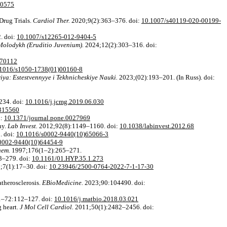
00575
Drug Trials.
Cardiol Ther.
2020;9(2):363–376. doi:
10.1007/s40119-020-00199-
. doi:
10.1007/s12265-012-9404-5
olodykh (Eruditio Juvenium).
2024;12(2):303–316. doi:
070112
1016/s1050-1738(01)00160-8
iya: Estestvennyye i Tekhnicheskiye Nauki.
2023;(02):193–201. (In Russ). doi:
234. doi:
10.1016/j.jcmg.2019.06.030
-315560
i:
10.1371/journal.pone.0027969
hy.
Lab Invest.
2012;92(8):1149–1160. doi:
10.1038/labinvest.2012.68
. doi:
10.1016/s0002-9440(10)65066-3
0002-9440(10)64454-9
hem.
1997;176(1–2):265–271.
3–279. doi:
10.1161/01.HYP.35.1.273
;7(1):17–30. doi:
10.23946/2500-0764-2022-7-1-17-30
therosclerosis.
EBioMedicine.
2023;90:104490. doi:
–72:112–127. doi:
10.1016/j.matbio.2018.03.021
g heart.
J Mol Cell Cardiol.
2011;50(1):2482–2456. doi: