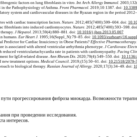
 fibrogenic factors on lung fibroblasts in vitro.
Int Arch Allergy Immunol.
2003;132(
13 in the Pathophysiology of Asthma.
Front Pharmacol.
2019;10:1387. doi:
10.3389
culatory system and cardiovascular diseases in the Ryazan region in the period 201
s with cardiac transcription factors.
Nature
. 2012;485(7400):599–604. doi:
10.1
iac fibroblasts into induced cardiomyocytes.
Nature.
2012;485(7400):593–598. do
 therapy.
J Hepatol.
2013;59(4):880–881. doi:
10.1016/j.jhep.2013.05.007
 in humans.
Eur Heart J.
1995;16(Suppl_N):79–85. doi:
10.1093/eurheartj/16.supp
 Predictor for Cardiac Insuiciency in Obese Patients?
Effective Pharmacotherapy
lure is associated with altered ventricular arrhythmia phenotype.
J Cardiovasc Elect
ith reduced ventriculartachycardia rate in patients with cardiomyopathy.
Pacing Clin
ment for IgG4-related disease.
Ann Rheum Dis.
2020;79(4):549–550. doi:
10.1136/
d new treatment options.
Medical Council
. 2019;(15):50–61. doi:
10.21518/2079-
roach to biological therapy.
Russian Journal of Allergy
. 2020;17(3):34–49. doi:
1
ути прогрессирования фиброза миокарда. Возможности терапии // 
ания при проведении исследования.
та интересов.