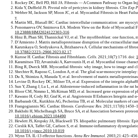
Rockey DC, Bell PD, Hill JA. Fibrosis — A Common Pathway to Organ Inj
Kida Y, Duffield JS. Pivotal role of pericytes in kidney fibrosis.
Clin Exp P
Webber M, Jackson SP, Moon JC, et al. Myocardial Fibrosis in Heart Failu
y
Martin ML, Blaxall BC. Cardiac intercellular communication: are myocytes
Ponomareva OV, Smirnova EA. Modern View on the Role of Myocardial Fibr
10.23888/HMJ2024122303-316
Hinz B, Phan SH, Thannickal VJ, et al. The myofibroblast: one function, m
D’Armiento J. Matrix metalloproteinase disruption of the extracellular ma
Karutskaya O, Serdyukova A, Brizhaneva A. Cellular mechanisms of fibro
10.37882/2223–2966.2023.02.17
Kurose H. Cardiac Fibrosis and Fibroblasts.
Cells
. 2021;10(7):1716. doi:
Karamitsos TD, Arvanitaki A, Karvounis H, et al. Myocardial tissue charac
Bing R, Dweck MR. Myocardial fibrosis: why image, how to image and cli
Shechter R, Raposo C, London A, et al. The glial scar-monocyte interplay: 
Du X, Shimizu A, Masuda Y, et al. Involvement of matrix metalloproteinase
Levine D, Rockey DC, Milner TA, et al. Expression of the integrin alpha8
Sun Y, Zhang J, Lu L, et al. Aldosterone-induced inflammation in the rat hea
Bloor CM, Nimmo L, McKirnan MD, et al. Increased gene expression of pla
Kawano H, Cody RJ, Graf K, et al. Angiotensin II Enhances Integrin and α
Barbarash OL, Kutikhin AG, Pecherina TB, et al. Molecular markers of cardi
Frangogiannis NG. Cardiac fibrosis.
Cardiovasc Res.
2021;117(6):1450–1
Bakhshi H, Michelhaugh SA, Bruce SA, et al Association between proteomi
10.1016/j.ebiom.2023.104490
Hewlett JS, Kropsky JA, Blackwell TS. Idiopathic pulmonary fibrosis: Epi
Cieslik KA, Taffet GE, Carlson S, et al. Immune-inflammatory dysregulation
10.1016/j.yjmcc.2010.10.019
Wynn TA. IL-13 effector functions.
Annu Rev Immunol.
2003;21:425–456.