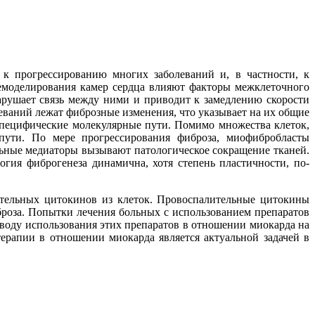
 прогрессированию многих заболеваний и, в частности, к
ремоделирования камер сердца влияют факторы межклеточного
арушает связь между ними и приводит к замедлению скорости
еваний лежат фиброзные изменения, что указывает на их общие
специфические молекулярные пути. Помимо множества клеток,
пути. По мере прогрессирования фиброза, миофибробласты
ьные медиаторы вызывают патологическое сокращение тканей.
гия фиброгенеза динамична, хотя степень пластичности, по-
тельных цитокинов из клеток. Провоспалительные цитокины
оза. Попытки лечения больных с использованием препаратов
оду использования этих препаратов в отношении миокарда на
рапии в отношении миокарда является актуальной задачей в