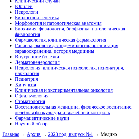
Клинический случай
Юбилеи
Некрологи
Биология и генетика
Морфология и патологическая анатомия
Биохимия, физиология, биофизика, патологическая
физиология
Фармакология, клиническая фармакология
Гигиена, экология, эпидемиология, организация
здравоохранения, история медицины
Внутренние болезни
Дерматовенерология
Неврология, клиническая психология, психиатрия,
наркология
Педиатрия
Хирургия
Клиническая и экспериментальная онкология
Офтальмология
Стоматология
Восстановительная медицина, физическое воспитание,
лечебная физкультура и врачебный контроль
Фармацевтические науки
Научный обзор
Главная
→
Архив
→
2023 год, выпуск №1
→ Медико-