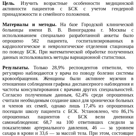
Цель.
Изучить возрастные особенности медицинской
активности пациентов с БСК с учетом гендерной
принадлежности и семейного положения.
Материалы и методы.
На базе Городской клинической
больницы имени В. В. Виноградова г. Москвы с
использованием специально разработанной анкеты было
опрошено 582 пациента, госпитализированных в
кардиологическое и неврологическое отделения стационара
по поводу БСК. При математической обработке полученных
данных использовались методы вариационной статистики.
Результаты.
Только 28,9% респондентов ответили, что
регулярно наблюдаются у врача по поводу болезни системы
кровообращения. Женщины были активнее мужчин в
отношении соблюдения графика диспансерного наблюдения и
частоты консультирования с врачами других специальностей.
Согласно полученным данным, 62,4% среди опрошенных
считали необходимым создание школ для хронически больных
и членов их семей, однако лишь 17,4% из опрошенных
посещали школу пациента с БСК. Установлено, что 86,1%
опрошенных пациентов с БСК вели дневники
самонаблюдения: 68,7 на 100 ответивших следили за
показателями артериального давления, 46 — за уровнем
сахара в крови и 33,6 — за массой тела. При этом, состоящие