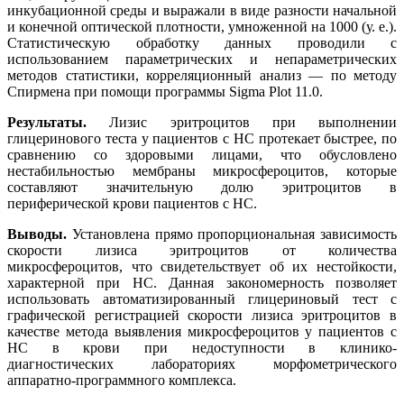
инкубационной среды и выражали в виде разности начальной
и конечной оптической плотности, умноженной на 1000 (у. е.).
Статистическую обработку данных проводили с
использованием параметрических и непараметрических
методов статистики, корреляционный анализ — по методу
Спирмена при помощи программы Sigma Plot 11.0.
Результаты.
Лизис эритроцитов при выполнении
глицеринового теста у пациентов с НС протекает быстрее, по
сравнению со здоровыми лицами, что обусловлено
нестабильностью мембраны микросфероцитов, которые
составляют значительную долю эритроцитов в
периферической крови пациентов с НС.
Выводы.
Установлена прямо пропорциональная зависимость
скорости лизиса эритроцитов от количества
микросфероцитов, что свидетельствует об их нестойкости,
характерной при НС. Данная закономерность позволяет
использовать автоматизированный глицериновый тест с
графической регистрацией скорости лизиса эритроцитов в
качестве метода выявления микросфероцитов у пациентов с
НС в крови при недоступности в клинико-
диагностических лабораториях морфометрического
аппаратно-программного комплекса.