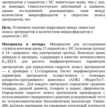
эритроцитов у пациентов с НС значительно выше, чем у лиц,
не имеющих гематологических заболеваний в анамнезе,
однако исследований, доказывающих связь между
количеством микросфероцитов и скоростью лизиса
эритроцитов, нет.
Цель.
Установить наличие корреляции между скоростью
лизиса эритроцитов и количеством микросфероцитов у
пациентов с НС.
Материалы и методы.
Материалом для исследования
служила венозная кровь 15 пациентов с НС (основная группа)
и 14 «здоровых» лиц (контрольная группа). Венозную кровь
забирали в пробирки, содержащие в качестве антикоагулянта
K
ЭДТА для расчета морфометрических параметров
3
эритроцитов; для определения скорости лизиса эритроцитов
— в пробирки с Li-гепарином. Расчет морфометрических
параметров эритроцитов осуществлялся с помощью
аппаратно-программного комплекса (АПК) «ВидеоТесТ-
Морфология». Для каждого эритроцита определяли среднюю
площадь, средний диаметр, толщину и индекс сферичности.
Определение скорости лизиса эритроцитов производили с
использованием глицеринового реактива (глицериновый тест)
на полуавтоматическом биохимическом анализаторе Vitalon-
400, которую оценивали по снижению оптической плотности