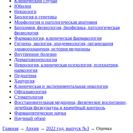
Клинический случай
Юбилеи
Некрологи
Биология и генетика
Морфология и патологическая анатомия
Биохимия, физиология, биофизика, патологическая
физиология
Фармакология, клиническая фармакология
Гигиена, экология, эпидемиология, организация
здравоохранения, история медицины
Внутренние болезни
Дерматовенерология
Неврология, клиническая психология, психиатрия,
наркология
Педиатрия
Хирургия
Клиническая и экспериментальная онкология
Офтальмология
Стоматология
Восстановительная медицина, физическое воспитание,
лечебная физкультура и врачебный контроль
Фармацевтические науки
Научный обзор
Главная
→
Архив
→
2022 год, выпуск №3
→ Оценка