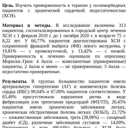
Цель.
Изучить приверженность к терапии у полиморбидных
пациентов с хронической сердечной недостаточностью
(ХСН).
Материал и методы.
В исследование включены 313
пациентов, госпитализированных в городской центр лечения
ХСН с 1 февраля 2019 г. до 1 октября 2020 г. в возрасте 75 ±
8,22 лет. У 66,77% пациентов диагностирована ХСН с
сохраненной фракцией выброса (ФВ) левого желудочка, у
19,81% — с промежуточной, у 13,42% — с низкой.
Приверженность к лечению оценивали по опроснику
Мориски–Грин: 4 балла — комплаентные (приверженные)
пациенты, 2 балла и менее — не приверженные, 3 балла —
недостаточно приверженные.
Результаты.
В группах большинство пациентов имели
артериальную гипертензию (АГ) и ишемическую болезнь
сердца (ИБС) 99,04% и 67,09% пациентов соответственно. У
65,49% присутствовали нарушения ритма в виде
фибрилляции или трепетания предсердий (ФП/ТП). 20,45%
пациентов имели хронические заболевания легких,
хроническая обструктивная болезнь легких (ХОБЛ), 21,72%
— злокачественные заболевания, треть (38,98%) — сахарный
диабет (СД), различные заболевания суставов — 14,69%.
Практически у всех (99,04%) больных c ХСН была