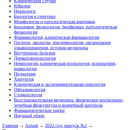
Клинический случай
Юбилеи
Некрологи
Биология и генетика
Морфология и патологическая анатомия
Биохимия, физиология, биофизика, патологическая
физиология
Фармакология, клиническая фармакология
Гигиена, экология, эпидемиология, организация
здравоохранения, история медицины
Внутренние болезни
Дерматовенерология
Неврология, клиническая психология, психиатрия,
наркология
Педиатрия
Хирургия
Клиническая и экспериментальная онкология
Офтальмология
Стоматология
Восстановительная медицина, физическое воспитание,
лечебная физкультура и врачебный контроль
Фармацевтические науки
Научный обзор
Главная
→
Архив
→
2022 год, выпуск №1
→