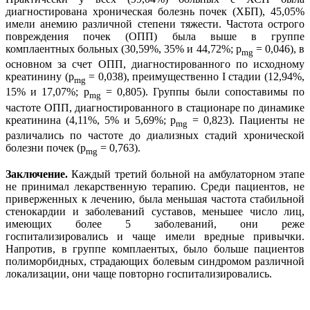
диагностирована хроническая болезнь почек (ХБП), 45,05%
имели анемию различной степени тяжести. Частота острого
повреждения почек (ОПП) была выше в группе
комплаентных больных (30,59%, 35% и 44,72%; p
= 0,046), в
mg
основном за счет ОПП, диагностированного по исходному
креатинину (p
= 0,038), преимущественно I стадии (12,94%,
mg
15% и 17,07%; p
= 0,805). Группы были сопоставимы по
mg
частоте ОПП, диагностированного в стационаре по динамике
креатинина (4,11%, 5% и 5,69%; p
= 0,823). Пациенты не
mg
различались по частоте до диализных стадий хронической
болезни почек (p
= 0,763).
mg
Заключение.
Каждый третий больной на амбулаторном этапе
не принимал лекарственную терапию. Среди пациентов, не
приверженных к лечению, была меньшая частота стабильной
стенокардии и заболеваний суставов, меньшее число лиц,
имеющих более 5 заболеваний, они реже
госпитализировались и чаще имели вредные привычки.
Напротив, в группе комплаентых, было больше пациентов
полиморбидных, страдающих болевым синдромом различной
локализации, они чаще повторно госпитализировались.