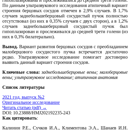
гипоплазированы и прослеживались до средней трети голени.
По данным ультразвукового исследования атипичный вариант
строения берцовых сосудов отмечен в 2,9% случаев. В 1,7%
случаев заднебольшеберцовый сосудистый пучок полностью
отсутствовал (из них в 0,35% случаев с двух сторон), а в 1,2%
случаев заднебольшеберцовый сосудистый пучок был
гипоплазирован и прослеживался до средней трети голени (из
них в 0,3% билатерально).
Вывод.
Вариант развития берцовых сосудов с преобладанием
малоберцового сосудистого пучка встречается достаточно
редко. Ультразвуковое исследование помогает достоверно
выявить данный вариант строения сосудов.
Ключевые слова:
заднебольшеберцовые вены; малоберцовые
вены; ультразвуковое исследование; атипичная анатомия
Список литературы
2021 год, выпуск №2
Оригинальное исследование
Читать статью (pdf) →
DOI: 10.23888/HMJ202192235-243
Как цитировать
:
Калинин Р.Е., Сучков И.А., Климентова Э.А., Шанаев И.Н.