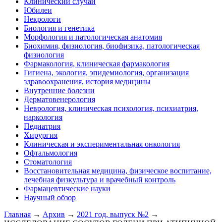
Клинический случай
Юбилеи
Некрологи
Биология и генетика
Морфология и патологическая анатомия
Биохимия, физиология, биофизика, патологическая
физиология
Фармакология, клиническая фармакология
Гигиена, экология, эпидемиология, организация
здравоохранения, история медицины
Внутренние болезни
Дерматовенерология
Неврология, клиническая психология, психиатрия,
наркология
Педиатрия
Хирургия
Клиническая и экспериментальная онкология
Офтальмология
Стоматология
Восстановительная медицина, физическое воспитание,
лечебная физкультура и врачебный контроль
Фармацевтические науки
Научный обзор
Главная
→
Архив
→
2021 год, выпуск №2
→