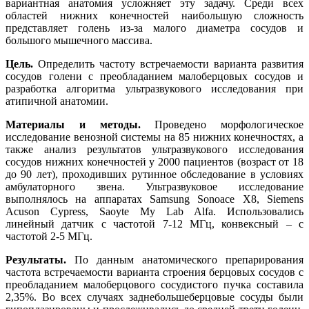
вариантная анатомия усложняет эту задачу. Среди всех
областей нижних конечностей наибольшую сложность
представляет голень из-за малого диаметра сосудов и
большого мышечного массива.
Цель.
Определить частоту встречаемости варианта развития
сосудов голени с преобладанием малоберцовых сосудов и
разработка алгоритма ультразвукового исследования при
атипичной анатомии.
Материалы и методы.
Проведено морфологическое
исследование венозной системы на 85 нижних конечностях, а
также анализ результатов ультразвукового исследования
сосудов нижних конечностей у 2000 пациентов (возраст от 18
до 90 лет), проходивших рутинное обследование в условиях
амбулаторного звена. Ультразвуковое исследование
выполнялось на аппаратах Samsung Sonoace X8, Siemens
Acuson Сypress, Saoyte My Lab Alfa. Использовались
линейный датчик с частотой 7-12 МГц, конвексный – с
частотой 2-5 МГц.
Результаты.
По данным анатомического препарирования
частота встречаемости варианта строения берцовых сосудов с
преобладанием малоберцового сосудистого пучка составила
2,35%. Во всех случаях заднебольшеберцовые сосуды были