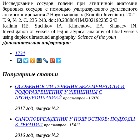
Исследование сосудов голени при атипичной анатомии
берцовых сосудов с помощью ультразвукового дуплексного
ангиосканирования // Наука молодых (Eruditio Juvenium). 2021.
Т. 9, № 2. С. 235-243. doi:10.23888/HMJ202192235-243
Kalinin RE, Suchkov IA, Klimentova EA, Shanaev IN.
Investigation of vessels of leg in atypical anatomy of tibial vessels
using duplex ultrasound angiography.
Science of the youn
Дополнительная информация
:
1734
Популярные статьи
ОСОБЕННОСТИ ТЕЧЕНИЯ БЕРЕМЕННОСТИ И
РОДОРАЗРЕШЕНИЯ У ЖЕНЩИНЫ С
АХОНДРОПЛАЗИЕЙ
просмотров - 16976
2017 год, выпуск №2
САМОПОВРЕЖДЕНИЯ У ПОДРОСТКОВ: ПОДХОДЫ
К ТЕРАПИИ
просмотров - 15412
2016 год, выпуск №2