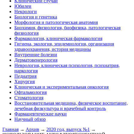
Клинический случай
Юбилеи
Некрологи
Биология и генетика
Морфология и патологическая анатомия
Биохимия, физиология, биофизика, патологическая
физиология
Фармакология, клиническая фармакология
Гигиена, экология, эпидемиология, организация
здравоохранения, история медицины
Внутренние болезни
Дерматовенерология
Неврология, клиническая психология, психиатрия,
наркология
Педиатрия
Хирургия
Клиническая и экспериментальная онкология
Офтальмология
Стоматология
Восстановительная медицина, физическое воспитание,
лечебная физкультура и врачебный контроль
Фармацевтические науки
Научный обзор
Главная
→
Архив
→
2020 год, выпуск №1
→