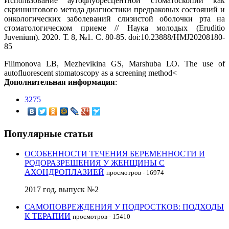
Использование аутофлуоресцентной стоматоскопии как
скринингового метода диагностики предраковых состояний и
онкологических заболеваний слизистой оболочки рта на
стоматологическом приеме // Наука молодых (Eruditio
Juvenium). 2020. Т. 8, №1. С. 80-85. doi:10.23888/HMJ20208180-
85
Filimonova LB, Mezhevikina GS, Marshuba LO. The use of
autofluorescent stomatoscopy as a screening method<
Дополнительная информация
:
3275
Популярные статьи
ОСОБЕННОСТИ ТЕЧЕНИЯ БЕРЕМЕННОСТИ И
РОДОРАЗРЕШЕНИЯ У ЖЕНЩИНЫ С
АХОНДРОПЛАЗИЕЙ
просмотров - 16974
2017 год, выпуск №2
САМОПОВРЕЖДЕНИЯ У ПОДРОСТКОВ: ПОДХОДЫ
К ТЕРАПИИ
просмотров - 15410