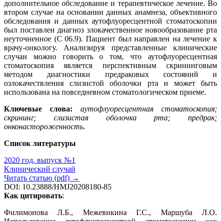
дополнительное обследование и терапевтическое лечение. Во
втором случае на основании данных анамнеза, объективного
обследования и данных аутофлуоресцентной стоматоскопии
был поставлен диагноз злокачественное новообразование рта
неуточненное (С 06.9). Пациент был направлен на лечение к
врачу-онкологу. Анализируя представленные клинические
случаи можно говорить о том, что аутофлуоресцентная
стоматоскопия является перспективным скрининговым
методом диагностики предраковых состояний и
озлокачествления слизистой оболочки рта и может быть
использована на повседневном стоматологическом приеме.
Ключевые слова:
аутофлуоресцентная стоматоскопия;
скрининг; слизистая оболочка рта; предрак;
онконастороженность.
Список литературы
2020 год, выпуск №1
Клинический случай
Читать статью (pdf) →
DOI: 10.23888/HMJ20208180-85
Как цитировать
:
Филимонова Л.Б., Межевикина Г.С., Маршуба Л.О.