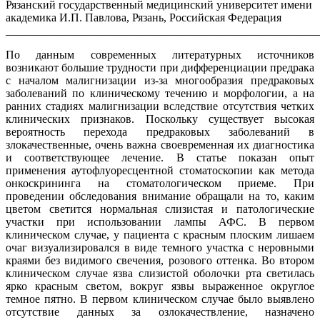
Рязанский государственный медицинский университет имени
академика И.П. Павлова, Рязань, Российская Федерация
_______________________________________________________
По данным современных литературных источников
возникают большие трудности при дифференциации предрака
с началом малигнизации из-за многообразия предраковых
заболеваний по клиническому течению и морфологии, а на
ранних стадиях малигнизации вследствие отсутствия четких
клинических признаков. Поскольку существует высокая
вероятность перехода предраковых заболеваний в
злокачественные, очень важна своевременная их диагностика
и соответствующее лечение. В статье показан опыт
применения аутофлуоресцентной стоматоскопии как метода
онкоскрининга на стоматологическом приеме. При
проведении обследования внимание обращали на то, каким
цветом светится нормальная слизистая и патологические
участки при использовании лампы АФС. В первом
клиническом случае, у пациента с красным плоским лишаем
очаг визуализировался в виде темного участка с неровными
краями без видимого свечения, розового оттенка. Во втором
клиническом случае язва слизистой оболочки рта светилась
ярко красным светом, вокруг язвы выраженное округлое
темное пятно. В первом клиническом случае было выявлено
отсутствие данных за озлокачествление, назначено