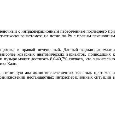
ченочный с интраоперационным пересечением последнего при
епатикоеюноанастомоза на петле по Ру с правым печеночным
о протока в правый печеночный. Данный вариант аномалии
наиболее коварных анатомических вариантов, приводящих к
пузыря может достигать 8,0-40,7% случаев, что значительно
ика Кало.
ак атипичную анатомию внепеченочных желчных протоков и
возникновении нестандартных интраоперационных ситуаций в
.