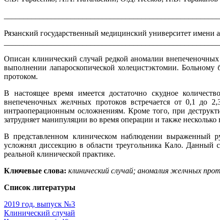
_______________________________________________________
Рязанский государственный медицинский университет имени ак
_______________________________________________________
Описан клинический случай редкой аномалии внепеченочных
выполнении лапароскопической холецистэктомии. Больному 
протоком.
В настоящее время имеется достаточно скудное количест
внепеченочных желчных протоков встречается от 0,1 до 2,
интраоперационным осложнениям. Кроме того, при деструкти
затрудняет манипуляции во время операции и также несколько 
В представленном клиническом наблюдении выраженный ру
усложнял диссекцию в области треугольника Кало. Данный 
реальной клинической практике.
Ключевые слова:
клинический случай; аномалия желчных про
Список литературы
2019 год, выпуск №3
Клинический случай