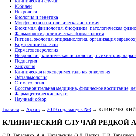
Клинический случай
Юбилеи
Некрологи
Биология и генетика
Морфология и патологическая анатомия
Биохимия, физиология, биофизика, патологическая физи
Фармакология, клиническая фармакология
Гигиена, экология, эпидемиология, организация здравоо
Внутренние болезни
Дерматовенерология
Неврология, клиническая психология, психиатрия, нарко
Педиатрия
Хирургия
Клиническая и экспериментальная онкология
Офтальмология
Стоматология
Восстановительная медицина, физическое воспитание, ле
Фармацевтические науки
Научный обзор
Главная
→
Архив
→
2019 год, выпуск №3
→ КЛИНИЧЕСКИЙ
КЛИНИЧЕСКИЙ СЛУЧАЙ РЕДКОЙ
С.В. Тарасенко, А.А. Натальский, О.Д. Песков, П.В. Тараканов