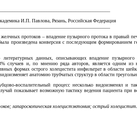
_____________________________________________
адемика И.П. Павлова, Рязань, Российская Федерация
_____________________________________________
 желчных протоков – впадение пузырного протока в правый пе
была произведена конверсия с последующим формированием г
во литературных данных, описывающих впадение пузырног
3% случаев и, по мнению ряда авторов, является одним из 
вных формах острого холецистита инфильтрат в области шейки 
видоизменяет анатомию трубчатых структур в области треугольн
бцово-воспалительный процесс несколько видоизменял и т
случай показывает возможную тактику ведения пациента при 
токов; лапароскопическая холецистэктомия; острый холецистит