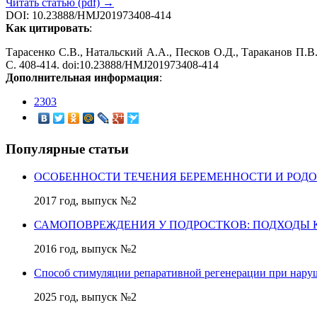
Читать статью (pdf) →
DOI: 10.23888/HMJ201973408-414
Как цитировать
:
Тарасенко С.В., Натальский А.А., Песков О.Д., Тараканов П.В
С. 408-414. doi:10.23888/HMJ201973408-414
Дополнительная информация
:
2303
Популярные статьи
ОСОБЕННОСТИ ТЕЧЕНИЯ БЕРЕМЕННОСТИ И РОД
2017 год, выпуск №2
САМОПОВРЕЖДЕНИЯ У ПОДРОСТКОВ: ПОДХОДЫ 
2016 год, выпуск №2
Способ стимуляции репаративной регенерации при нару
2025 год, выпуск №2