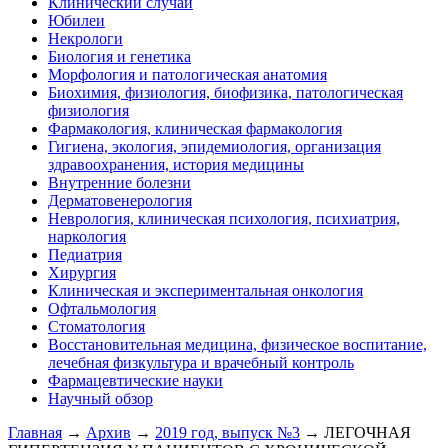
Клинический случай
Юбилеи
Некрологи
Биология и генетика
Морфология и патологическая анатомия
Биохимия, физиология, биофизика, патологическая
физиология
Фармакология, клиническая фармакология
Гигиена, экология, эпидемиология, организация
здравоохранения, история медицины
Внутренние болезни
Дерматовенерология
Неврология, клиническая психология, психиатрия,
наркология
Педиатрия
Хирургия
Клиническая и экспериментальная онкология
Офтальмология
Стоматология
Восстановительная медицина, физическое воспитание,
лечебная физкультура и врачебный контроль
Фармацевтические науки
Научный обзор
Главная
→
Архив
→
2019 год, выпуск №3
→ ЛЕГОЧНАЯ