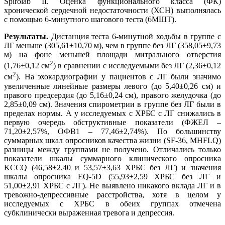
Spirolab II. Оценка функционального класса (ФК)
хронической сердечной недостаточности (ХСН) выполнялась
с помощью 6-минутного шагового теста (6МШТ).
Результаты.
Дистанция теста 6-минутной ходьбы в группе с
ЛГ меньше (305,61±10,70 м), чем в группе без ЛГ (358,05±9,73
м) на фоне меньшей площади митрального отверстия
2
(1,76±0,12 см
) в сравнении с исследуемыми без ЛГ (2,36±0,12
2
см
). На эхокардиографии у пациентов с ЛГ были значимо
увеличенные линейные размеры левого (до 5,40±0,26 см) и
правого предсердия (до 5,16±0,24 см), правого желудочка (до
2,85±0,09 см). Значения спирометрии в группе без ЛГ были в
пределах нормы. А у исследуемых с ХРБС с ЛГ снижались в
первую очередь обструктивные показатели (ФЖЕЛ –
71,20±2,57%, ОФВ1 – 77,46±2,74%). По большинству
суммарных шкал опросников качества жизни (SF-36, MHFLQ)
разницы между группами не получено. Отличались только
показатели шкалы суммарного клинического опросника
KCCQ (46,58±2,40 и 53,57±3,63 ХРБС без ЛГ) и значения
шкалы опросника EQ-5D (55,93±2,59 ХРБС без ЛГ и
51,00±2,91 ХРБС с ЛГ). Не выявлено никакого вклада ЛГ и в
тревожно-депрессивные расстройства, хотя в целом у
исследуемых с ХРБС в обеих группах отмечена
субклинически выраженная тревога и депрессия.