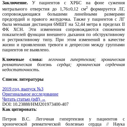
Заключение.
У пациентов с ХРБС на фоне сужения
2
митрального отверстия до 1,76±0,12 см
формируется ЛГ,
сопровождающаяся большими линейными размерами
предсердий и правого желудочка. Также у пациентов с ЛГ
была меньшая дистанция 6МШТ на 52,44 метра в пределах II
ФК ХСН. Эти изменения сопровождаются снижением
показателей функции внешнего дыхания по обструктивному
и рестриктивному типу. При этом изменений в качестве
жизни и проявлениях тревоги и депрессии между группами
пациентов не выявлено.
Ключевые слова:
легочная гипертензия; хроническая
ревматическая болезнь сердца; хроническая сердечная
недостаточность.
Список литературы
2019 год, выпуск №3
Оригинальное исследование
Читать статью (pdf) →
DOI: 10.23888/HMJ201973400-407
Как цитировать
:
Петров В.С. Легочная гипертензия у пациентов с
хронической ревматической болезнью сердца // Наука