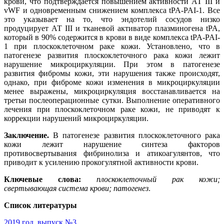
крови, что подтверждается повышением активности АТ III и
vWF и одновременным снижением комплекса tPA-PAI-1. Все
это указывает на то, что эндотелий сосудов низко
продуцирует АТ III и тканевой активатор плазминогена tPA,
который в 90% содержится в крови в виде комплекса tPA-PAI-
1 при плоскоклеточном раке кожи. Установлено, что в
патогенезе развития плоскоклеточного рака кожи лежит
нарушение микроциркуляции. При этом в патогенезе
развития фибромы кожи, эти нарушения также происходят,
однако, при фиброме кожи изменения в микроциркуляции
менее выражены, микроциркуляция восстанавливается на
третьи послеоперационные сутки. Выполнение оперативного
лечения при плоскоклеточном раке кожи, не приводят к
коррекции нарушений микроциркуляции.
Заключение.
В патогенезе развития плоскоклеточного рака
кожи лежит нарушение синтеза факторов
противосвертывания фибринолиза и атикоагулянтов, что
приводит к усилению прокогулятной активности крови.
Ключевые слова:
плоскоклеточный рак кожи;
свертывающая система крови; патогенез
.
Список литературы
2019 год, выпуск №3