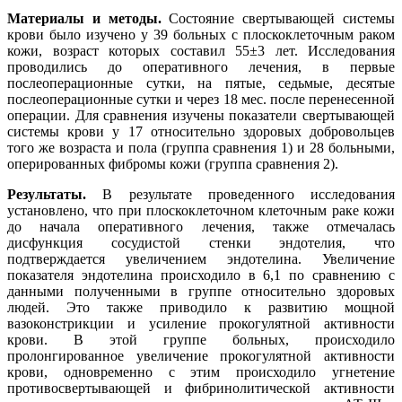
Материалы и методы.
Состояние свертывающей системы
крови было изучено у 39 больных с плоскоклеточным раком
кожи, возраст которых составил 55±3 лет. Исследования
проводились до оперативного лечения, в первые
послеоперационные сутки, на пятые, седьмые, десятые
послеоперационные сутки и через 18 мес. после перенесенной
операции. Для сравнения изучены показатели свертывающей
системы крови у 17 относительно здоровых добровольцев
того же возраста и пола (группа сравнения 1) и 28 больными,
оперированных фибромы кожи (группа сравнения 2).
Результаты.
В результате проведенного исследования
установлено, что при плоскоклеточном клеточным раке кожи
до начала оперативного лечения, также отмечалась
дисфункция сосудистой стенки эндотелия, что
подтверждается увеличением эндотелина. Увеличение
показателя эндотелина происходило в 6,1 по сравнению с
данными полученными в группе относительно здоровых
людей. Это также приводило к развитию мощной
вазоконстрикции и усиление прокогулятной активности
крови. В этой группе больных, происходило
пролонгированное увеличение прокогулятной активности
крови, одновременно с этим происходило угнетение
противосвертывающей и фибринолитической активности