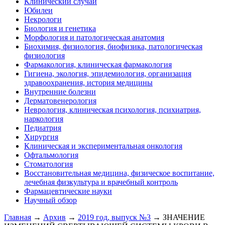
Клинический случай
Юбилеи
Некрологи
Биология и генетика
Морфология и патологическая анатомия
Биохимия, физиология, биофизика, патологическая
физиология
Фармакология, клиническая фармакология
Гигиена, экология, эпидемиология, организация
здравоохранения, история медицины
Внутренние болезни
Дерматовенерология
Неврология, клиническая психология, психиатрия,
наркология
Педиатрия
Хирургия
Клиническая и экспериментальная онкология
Офтальмология
Стоматология
Восстановительная медицина, физическое воспитание,
лечебная физкультура и врачебный контроль
Фармацевтические науки
Научный обзор
Главная
→
Архив
→
2019 год, выпуск №3
→ ЗНАЧЕНИЕ