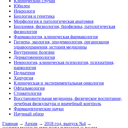
Клинический случай
Юбилеи
Некрологи
Биология и генетика
Морфология и патологическая анатомия
Биохимия, физиология, биофизика, патологическая
физиология
Фармакология, клиническая фармакология
Гигиена, экология, эпидемиология, организация
здравоохранения, история медицины
Внутренние болезни
Дерматовенерология
Неврология, клиническая психология, психиатрия,
наркология
Педиатрия
Хирургия
Клиническая и экспериментальная онкология
Офтальмология
Стоматология
Восстановительная медицина, физическое воспитание,
лечебная физкультура и врачебный контроль
Фармацевтические науки
Научный обзор
Главная
→
Архив
→
2018 год, выпуск №4
→