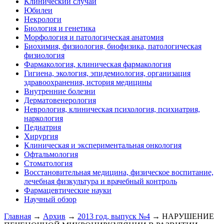
Клинический случай
Юбилеи
Некрологи
Биология и генетика
Морфология и патологическая анатомия
Биохимия, физиология, биофизика, патологическая
физиология
Фармакология, клиническая фармакология
Гигиена, экология, эпидемиология, организация
здравоохранения, история медицины
Внутренние болезни
Дерматовенерология
Неврология, клиническая психология, психиатрия,
наркология
Педиатрия
Хирургия
Клиническая и экспериментальная онкология
Офтальмология
Стоматология
Восстановительная медицина, физическое воспитание,
лечебная физкультура и врачебный контроль
Фармацевтические науки
Научный обзор
Главная
→
Архив
→
2013 год, выпуск №4
→ НАРУШЕНИЕ