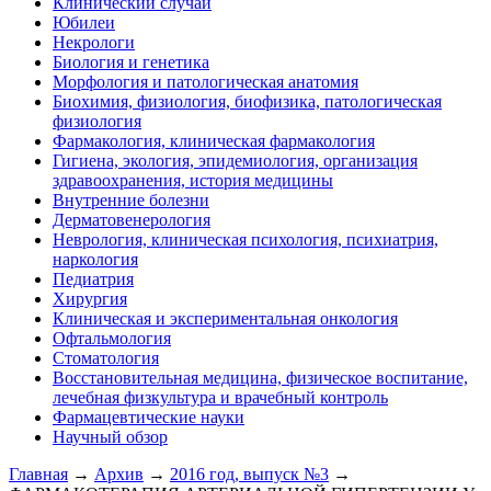
Клинический случай
Юбилеи
Некрологи
Биология и генетика
Морфология и патологическая анатомия
Биохимия, физиология, биофизика, патологическая
физиология
Фармакология, клиническая фармакология
Гигиена, экология, эпидемиология, организация
здравоохранения, история медицины
Внутренние болезни
Дерматовенерология
Неврология, клиническая психология, психиатрия,
наркология
Педиатрия
Хирургия
Клиническая и экспериментальная онкология
Офтальмология
Стоматология
Восстановительная медицина, физическое воспитание,
лечебная физкультура и врачебный контроль
Фармацевтические науки
Научный обзор
Главная
→
Архив
→
2016 год, выпуск №3
→