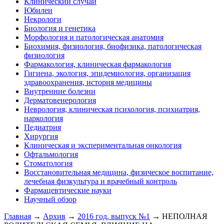
Клинический случай
Юбилеи
Некрологи
Биология и генетика
Морфология и патологическая анатомия
Биохимия, физиология, биофизика, патологическая
физиология
Фармакология, клиническая фармакология
Гигиена, экология, эпидемиология, организация
здравоохранения, история медицины
Внутренние болезни
Дерматовенерология
Неврология, клиническая психология, психиатрия,
наркология
Педиатрия
Хирургия
Клиническая и экспериментальная онкология
Офтальмология
Стоматология
Восстановительная медицина, физическое воспитание,
лечебная физкультура и врачебный контроль
Фармацевтические науки
Научный обзор
Главная
→
Архив
→
2016 год, выпуск №1
→ НЕПОЛНАЯ